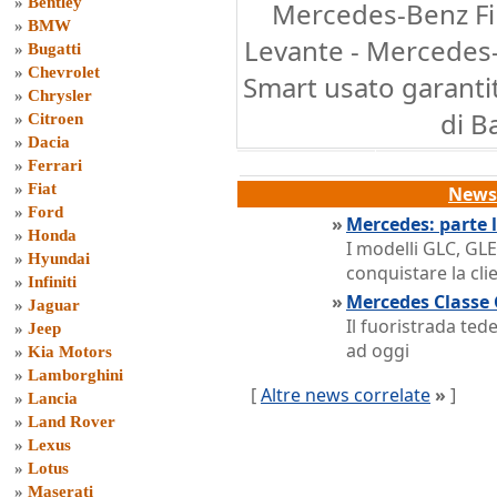
»
Bentley
Mercedes-Benz Fir
»
BMW
Levante - Mercedes-
»
Bugatti
»
Chevrolet
Smart usato garantit
»
Chrysler
di B
»
Citroen
»
Dacia
»
Ferrari
»
Fiat
News 
»
Ford
»
Mercedes: parte l
»
Honda
I modelli GLC, GL
»
Hyundai
conquistare la clie
»
Infiniti
»
Mercedes Classe 
»
Jaguar
Il fuoristrada ted
»
Jeep
ad oggi
»
Kia Motors
»
Lamborghini
[
Altre news correlate
»
]
»
Lancia
»
Land Rover
»
Lexus
»
Lotus
»
Maserati