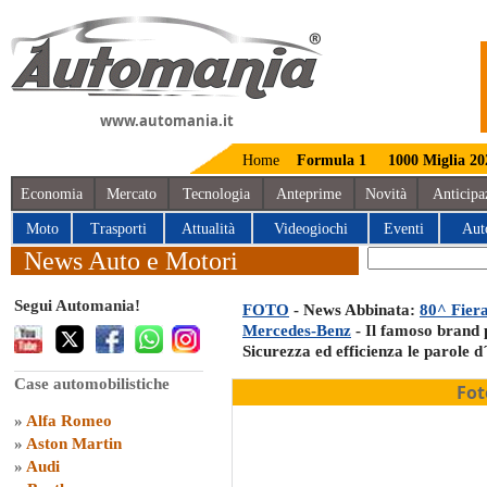
www.automania.it
Home
Formula 1
1000 Miglia 20
Economia
Mercato
Tecnologia
Anteprime
Novità
Anticipa
Moto
Trasporti
Attualità
Videogiochi
Eventi
Aut
News Auto e Motori
Segui Automania!
FOTO
- News Abbinata:
80^ Fiera
Mercedes-Benz
- Il famoso brand p
Sicurezza ed efficienza le parole d
Case automobilistiche
Fot
»
Alfa Romeo
»
Aston Martin
»
Audi