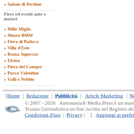
»
Salone di Pechino
Fiere ed eventi auto e
motori
»
Mille Miglia
»
Museo BMW
»
Fiera di Padova
»
Villa d'Este
»
Roma Supercar
»
Eicma
»
Fiera del Camper
»
Parco Valentino
»
Valli e Nebbie
[
Home
|
Redazione
|
Pubblicità
|
Article Marketing
|
N
© 2007 - 20
26 Automania® Media Press è un marchio 
Testata Giornalistica on line iscritta nel Registro d
Condizioni d'uso
|
Privacy
| [
Aggiungi ai prefer