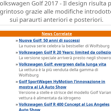
olkswagen Golf 2017 - Il design risulta 
grintoso grazie alle modifiche introdott
sui paraurti anteriori e posteriori.
News Correlate
»
Nuova Golf: 50 anni di successi
La nuova serie celebra la bestseller di Wolfsburg
»
Volkswagen Golf R 20 Years: limited da collezi
La versione speciale arriverà presto negli show
»
Volkswagen Golf: evergreen dalla lunga vita
La vettura è la più venduta della gamma di
Wolfsburg
»
Golf SportWagen HyMotion l’innovazione in
mostra al LA Auto Show
Versione a stelle e strisce del modello Golf Variant
vettura è alimentata da idrogeno
»
Volkswagen Golf R 400 Concept al Los Angeles
Auto Show