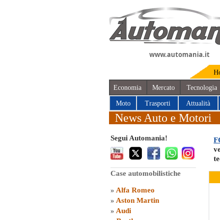
www.automania.it
H
Economia
Mercato
Tecnologia
Moto
Trasporti
Attualità
News Auto e Motori
Segui Automania!
F
v
t
Case automobilistiche
»
Alfa Romeo
»
Aston Martin
»
Audi