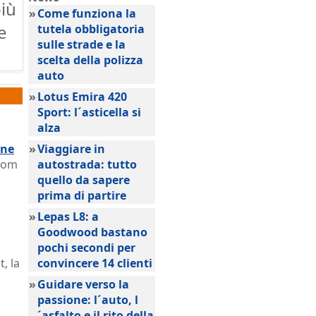
più
»
Come funziona la
e
tutela obbligatoria
sulle strade e la
scelta della polizza
auto
»
Lotus Emira 420
Sport: l´asticella si
alza
one
»
Viaggiare in
room
autostrada: tutto
quello da sapere
prima di partire
»
Lepas L8: a
Goodwood bastano
pochi secondi per
, la
convincere 14 clienti
»
Guidare verso la
passione: l´auto, l
´asfalto e il rito della