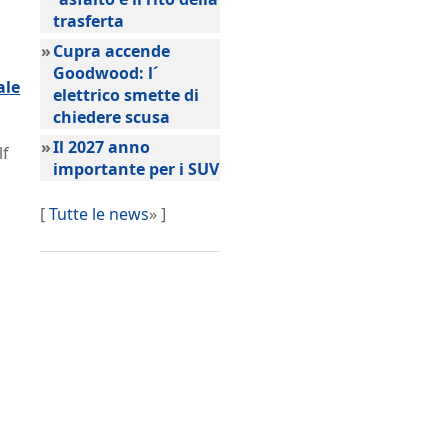
trasferta
»
Cupra accende
Goodwood: l´
ale
elettrico smette di
chiedere scusa
»
Il 2027 anno
lf
importante per i SUV
[
Tutte le news
» ]