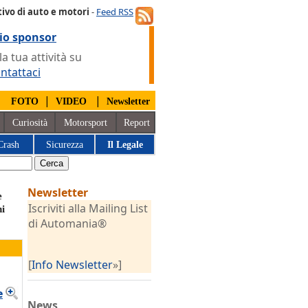
ivo di auto e motori
-
Feed RSS
io sponsor
 tua attività su
ntattaci
|
|
|
FOTO
VIDEO
Newsletter
Curiosità
Motorsport
Report
Crash
Sicurezza
Il Legale
Newsletter
e
Iscriviti alla Mailing List
ni
di Automania®
[
Info Newsletter
»]
e
News