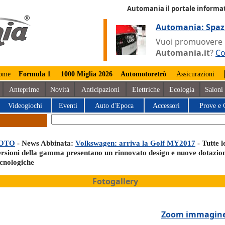
Automania il portale informat
Automania: Spaz
Vuoi promuovere la
Automania.it
?
Co
ome
Formula 1
1000 Miglia 2026
Automotoretrò
Assicurazioni
Anteprime
Novità
Anticipazioni
Elettriche
Ecologia
Saloni
Videogiochi
Eventi
Auto d'Epoca
Accessori
Prove e 
OTO
- News Abbinata:
Volkswagen: arriva la Golf MY2017
- Tutte l
ersioni della gamma presentano un rinnovato design e nuove dotazio
ecnologiche
Fotogallery
Zoom immagin