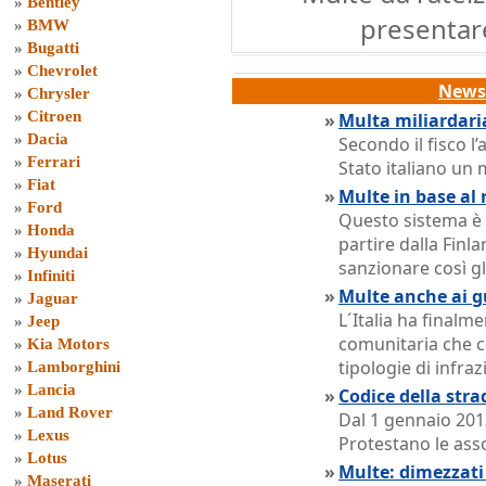
»
Bentley
presentare
»
BMW
»
Bugatti
»
Chevrolet
News 
»
Chrysler
»
Citroen
»
Multa miliardari
»
Dacia
Secondo il fisco l
»
Ferrari
Stato italiano un 
»
Fiat
»
Multe in base al 
»
Ford
Questo sistema è a
»
Honda
partire dalla Finla
»
Hyundai
sanzionare così gli
»
Infiniti
»
Multe anche ai gu
»
Jaguar
L´Italia ha finalme
»
Jeep
comunitaria che c
»
Kia Motors
tipologie di infraz
»
Lamborghini
»
Lancia
»
Codice della stra
»
Land Rover
Dal 1 gennaio 201
»
Lexus
Protestano le ass
»
Lotus
»
Multe: dimezzati 
»
Maserati