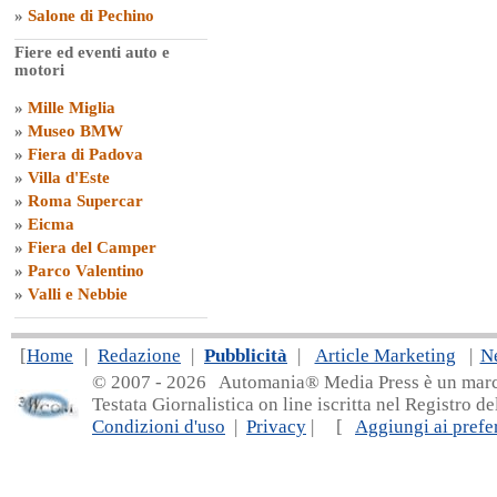
»
Salone di Pechino
Fiere ed eventi auto e
motori
»
Mille Miglia
»
Museo BMW
»
Fiera di Padova
»
Villa d'Este
»
Roma Supercar
»
Eicma
»
Fiera del Camper
»
Parco Valentino
»
Valli e Nebbie
[
Home
|
Redazione
|
Pubblicità
|
Article Marketing
|
N
© 2007 - 20
26 Automania® Media Press è un marchio 
Testata Giornalistica on line iscritta nel Registro d
Condizioni d'uso
|
Privacy
| [
Aggiungi ai prefer