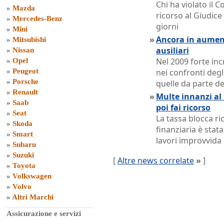
Chi ha violato il 
»
Mazda
ricorso al Giudic
»
Mercedes-Benz
giorni
»
Mini
»
Ancora in aumento
»
Mitsubishi
ausiliari
»
Nissan
Nel 2009 forte in
»
Opel
»
Peugeot
nei confronti deg
»
Porsche
quelle da parte de
»
Renault
»
Multe innanzi al 
»
Saab
poi fai ricorso
»
Seat
La tassa blocca ri
»
Skoda
finanziaria è stat
»
Smart
lavori improvvida
»
Subaru
»
Suzuki
[
Altre news correlate
»
]
»
Toyota
»
Volkswagen
»
Volvo
»
Altri Marchi
Assicurazione e servizi