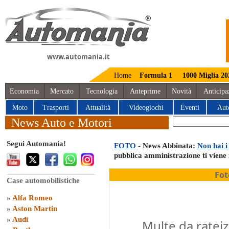
www.automania.it
Home
Formula 1
1000 Miglia 20
Economia
Mercato
Tecnologia
Anteprime
Novità
Anticipa
Moto
Trasporti
Attualità
Videogiochi
Eventi
Aut
News Auto e Motori
Segui Automania!
FOTO
- News Abbinata:
Non hai i
pubblica amministrazione ti viene 
Fot
Case automobilistiche
»
Alfa Romeo
»
Aston Martin
»
Audi
Multe da rateiz