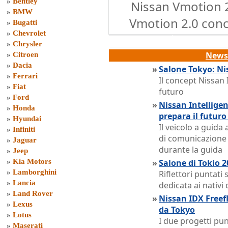
»
Bentley
Nissan Vmotion 2
»
BMW
Vmotion 2.0 conce
»
Bugatti
»
Chevrolet
»
Chrysler
News 
»
Citroen
»
Dacia
»
Salone Tokyo: Nis
»
Ferrari
Il concept Nissan 
»
Fiat
futuro
»
Ford
»
Nissan Intelligen
»
Honda
prepara il futuro
»
Hyundai
Il veicolo a guid
»
Infiniti
di comunicazione 
»
Jaguar
durante la guida
»
Jeep
»
Kia Motors
»
Salone di Tokio 2
»
Lamborghini
Riflettori puntati
»
Lancia
dedicata ai nativi d
»
Land Rover
»
Nissan IDX Freef
»
Lexus
da Tokyo
»
Lotus
I due progetti pun
»
Maserati