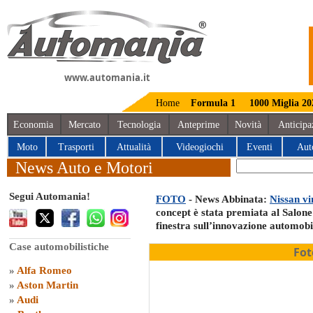
www.automania.it
Home
Formula 1
1000 Miglia 20
Economia
Mercato
Tecnologia
Anteprime
Novità
Anticipa
Moto
Trasporti
Attualità
Videogiochi
Eventi
Aut
News Auto e Motori
Segui Automania!
FOTO
- News Abbinata:
Nissan vi
concept è stata premiata al Salone
finestra sull’innovazione automobil
Case automobilistiche
Fot
»
Alfa Romeo
»
Aston Martin
»
Audi