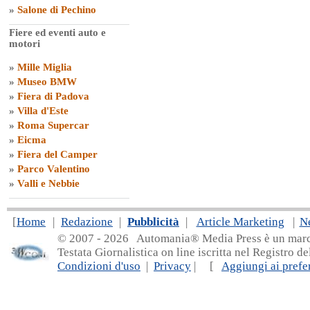
»
Salone di Pechino
Fiere ed eventi auto e
motori
»
Mille Miglia
»
Museo BMW
»
Fiera di Padova
»
Villa d'Este
»
Roma Supercar
»
Eicma
»
Fiera del Camper
»
Parco Valentino
»
Valli e Nebbie
[
Home
|
Redazione
|
Pubblicità
|
Article Marketing
|
N
© 2007 - 20
26 Automania® Media Press è un marchio 
Testata Giornalistica on line iscritta nel Registro d
Condizioni d'uso
|
Privacy
| [
Aggiungi ai prefer