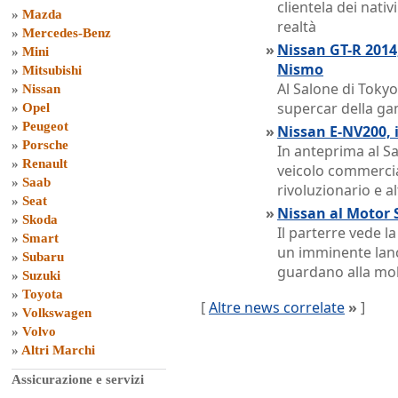
clientela dei nativ
»
Mazda
realtà
»
Mercedes-Benz
»
Nissan GT-R 2014
»
Mini
Nismo
»
Mitsubishi
Al Salone di Tokyo 
»
Nissan
supercar della g
»
Opel
»
Peugeot
»
Nissan E-NV200, i
»
Porsche
In anteprima al Sa
»
Renault
veicolo commercial
»
Saab
rivoluzionario e a
»
Seat
»
Nissan al Motor 
»
Skoda
Il parterre vede l
»
Smart
un imminente lanc
»
Subaru
guardano alla mob
»
Suzuki
»
Toyota
[
Altre news correlate
»
]
»
Volkswagen
»
Volvo
»
Altri Marchi
Assicurazione e servizi