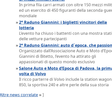
In prima fila carri armati con oltre 150 mezzi milit
ed un esercito di 450 figuranti della seconda gue
mondiale
»
2° Raduno Giannini: i biglietti vincitori della
lotteria
L’evento ha chiuso i battenti con una mostra stat
delle vetture partecipanti
»
2° Raduno Giannini: auto d´epoca, che passion
Organizzato dall’Associazione Auto e Moto d’Epo
Giannini di Bitetto, l’evento ha attirato gli
appassionati di questo mondo esclusivo
»
Salone Auto e Moto d’Epoca di Padova, la prim
volta di Volvo
Il ricco parterre di Volvo include la station wagon
850, la sportiva 240 e altre perle della sua storia
Altre news correlate
»
]