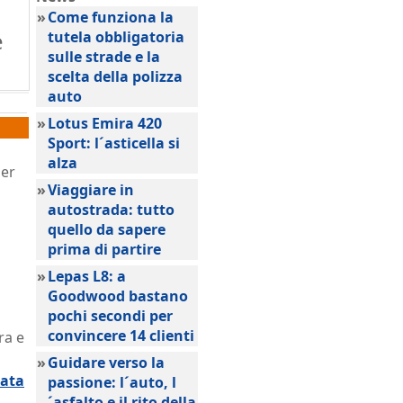
»
Come funziona la
e
tutela obbligatoria
sulle strade e la
scelta della polizza
auto
»
Lotus Emira 420
Sport: l´asticella si
alza
per
»
Viaggiare in
autostrada: tutto
quello da sapere
prima di partire
»
Lepas L8: a
Goodwood bastano
pochi secondi per
convincere 14 clienti
ra e
»
Guidare verso la
lata
passione: l´auto, l
´asfalto e il rito della