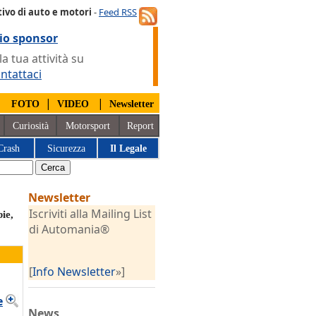
ivo di auto e motori
-
Feed RSS
io sponsor
 tua attività su
ntattaci
|
|
|
FOTO
VIDEO
Newsletter
Curiosità
Motorsport
Report
Crash
Sicurezza
Il Legale
Newsletter
Iscriviti alla Mailing List
ie,
di Automania®
[
Info Newsletter
»]
e
News