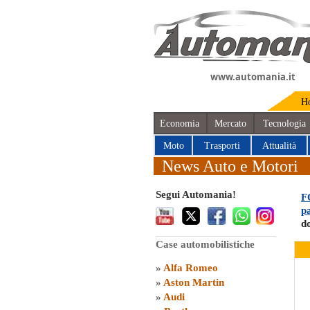
www.automania.it
H
Economia
Mercato
Tecnologia
Moto
Trasporti
Attualità
News Auto e Motori
Segui Automania!
F
pa
d
Case automobilistiche
»
Alfa Romeo
»
Aston Martin
»
Audi