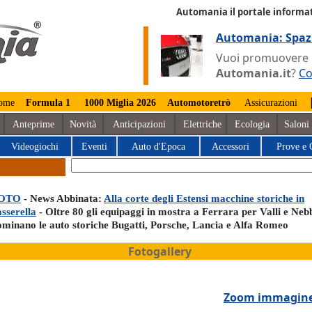
Automania il portale informat
Automania: Spaz
Vuoi promuovere la
Automania.it
?
Co
ome
Formula 1
1000 Miglia 2026
Automotoretrò
Assicurazioni
Anteprime
Novità
Anticipazioni
Elettriche
Ecologia
Saloni
Videogiochi
Eventi
Auto d'Epoca
Accessori
Prove e 
OTO
- News Abbinata:
Alla corte degli Estensi macchine storiche in
sserella
- Oltre 80 gli equipaggi in mostra a Ferrara per Valli e Nebb
ominano le auto storiche Bugatti, Porsche, Lancia e Alfa Romeo
Fotogallery
Zoom immagin