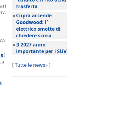
ari
trasferta
rra
»
Cupra accende
Goodwood: l´
elettrico smette di
chiedere scusa
ica
»
Il 2027 anno
importante per i SUV
e!
ca
[
Tutte le news
» ]
a