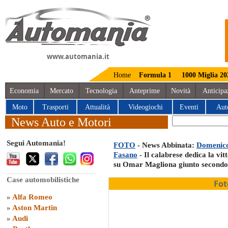
www.automania.it
Home
Formula 1
1000 Miglia 20
Economia
Mercato
Tecnologia
Anteprime
Novità
Anticipa
Moto
Trasporti
Attualità
Videogiochi
Eventi
Aut
News Auto e Motori
Segui Automania!
FOTO
- News Abbinata:
Domenico 
Fasano
- Il calabrese dedica la vi
su Omar Magliona giunto secondo
Case automobilistiche
Fot
»
Alfa Romeo
»
Aston Martin
»
Audi