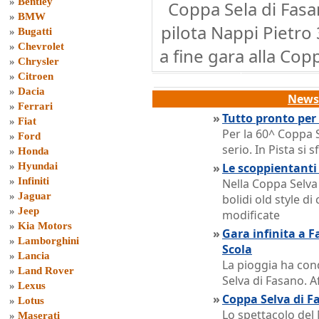
»
Bentley
Coppa Sela di Fasa
»
BMW
pilota Nappi Pietro 
»
Bugatti
»
Chevrolet
a fine gara alla Cop
»
Chrysler
»
Citroen
»
Dacia
News 
»
Ferrari
»
Tutto pronto per 
»
Fiat
Per la 60^ Coppa Se
»
Ford
serio. In Pista si 
»
Honda
»
Hyundai
»
Le scoppientanti 
»
Infiniti
Nella Coppa Selva 
»
Jaguar
bolidi old style d
»
Jeep
modificate
»
Kia Motors
»
Gara infinita a F
»
Lamborghini
Scola
»
Lancia
La pioggia ha con
»
Land Rover
Selva di Fasano. A
»
Lexus
»
Coppa Selva di F
»
Lotus
Lo spettacolo del 
»
Maserati