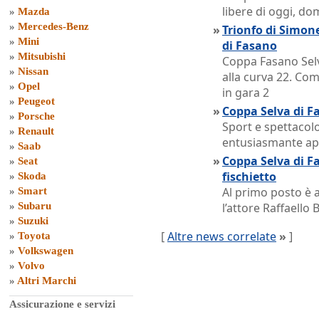
libere di oggi, d
»
Mazda
»
Mercedes-Benz
»
Trionfo di Simone
»
Mini
di Fasano
»
Mitsubishi
Coppa Fasano Selva
»
Nissan
alla curva 22. Com
»
Opel
in gara 2
»
Peugeot
»
Coppa Selva di Fa
»
Porsche
Sport e spettacol
»
Renault
entusiasmante ap
»
Saab
»
Coppa Selva di F
»
Seat
fischietto
»
Skoda
Al primo posto è 
»
Smart
»
Subaru
l’attore Raffaello 
»
Suzuki
[
Altre news correlate
»
]
»
Toyota
»
Volkswagen
»
Volvo
»
Altri Marchi
Assicurazione e servizi