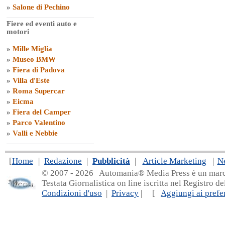
»
Salone di Pechino
Fiere ed eventi auto e
motori
»
Mille Miglia
»
Museo BMW
»
Fiera di Padova
»
Villa d'Este
»
Roma Supercar
»
Eicma
»
Fiera del Camper
»
Parco Valentino
»
Valli e Nebbie
[
Home
|
Redazione
|
Pubblicità
|
Article Marketing
|
N
© 2007 - 20
26 Automania® Media Press è un marchio 
Testata Giornalistica on line iscritta nel Registro d
Condizioni d'uso
|
Privacy
| [
Aggiungi ai prefer