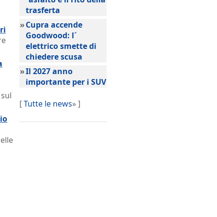
trasferta
»
Cupra accende
ri
Goodwood: l´
re
elettrico smette di
chiedere scusa
a
»
Il 2027 anno
importante per i SUV
 sul
[
Tutte le news
» ]
io
elle