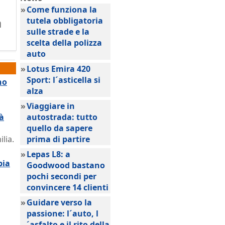
»
Come funziona la
a
tutela obbligatoria
sulle strade e la
scelta della polizza
auto
»
Lotus Emira 420
Sport: l´asticella si
no
alza
»
Viaggiare in
tà
autostrada: tutto
quello da sapere
lia.
prima di partire
»
Lepas L8: a
pia
Goodwood bastano
pochi secondi per
convincere 14 clienti
»
Guidare verso la
passione: l´auto, l
´asfalto e il rito della