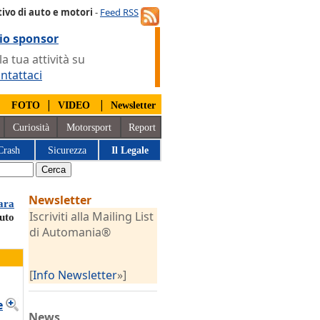
ivo di auto e motori
-
Feed RSS
io sponsor
 tua attività su
ntattaci
|
|
|
FOTO
VIDEO
Newsletter
Curiosità
Motorsport
Report
Crash
Sicurezza
Il Legale
Newsletter
rara
Iscriviti alla Mailing List
auto
di Automania®
[
Info Newsletter
»]
e
News