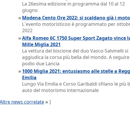
La 26esima edizione in programma dal 10 al 12
giugno
»
Modena Cento Ore 2022: si scaldano già i moto
L´evento motoristicoo è programmato per ottob
2022
»
Alfa Romeo 6C 1750 Super Sport Zagato vince l
Mille Miglia 2021
La vettura del biscione del duo Vasco-Salvinelli si
aggiudica la corsa più bella del mondo. A seguire
podio due Lancia
»
1000 Miglia 2021: entusiasmo alle stelle a Regg
Emilia
Lungo Via Emilia e Corso Garibaldi sfilano le più b
auto del motorismo internazionale
Altre news correlate
»
]