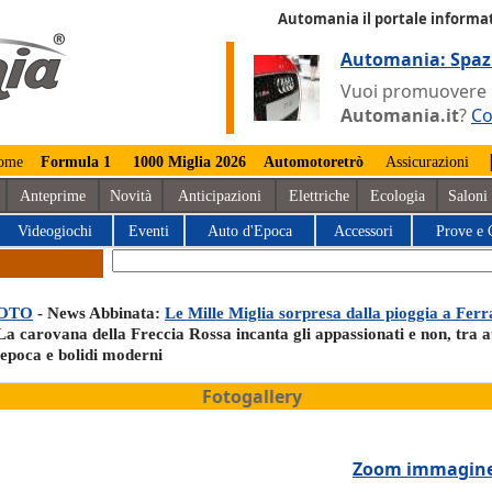
Automania il portale informat
Automania: Spaz
Vuoi promuovere la
Automania.it
?
Co
ome
Formula 1
1000 Miglia 2026
Automotoretrò
Assicurazioni
Anteprime
Novità
Anticipazioni
Elettriche
Ecologia
Saloni
Videogiochi
Eventi
Auto d'Epoca
Accessori
Prove e 
OTO
- News Abbinata:
Le Mille Miglia sorpresa dalla pioggia a Fer
La carovana della Freccia Rossa incanta gli appassionati e non, tra 
’epoca e bolidi moderni
Fotogallery
Zoom immagin