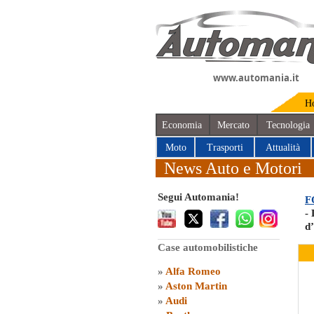
www.automania.it
H
Economia
Mercato
Tecnologia
Moto
Trasporti
Attualità
News Auto e Motori
Segui Automania!
F
- 
d
Case automobilistiche
»
Alfa Romeo
»
Aston Martin
»
Audi