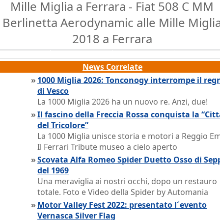
Mille Miglia a Ferrara - Fiat 508 C MM
Berlinetta Aerodynamic alle Mille Migli
2018 a Ferrara
News Correlate
»
1000 Miglia 2026: Tonconogy interrompe il reg
di Vesco
La 1000 Miglia 2026 ha un nuovo re. Anzi, due!
»
Il fascino della Freccia Rossa conquista la “Cit
del Tricolore”
La 1000 Miglia unisce storia e motori a Reggio Emi
Il Ferrari Tribute museo a cielo aperto
»
Scovata Alfa Romeo Spider Duetto Osso di Sep
del 1969
Una meraviglia ai nostri occhi, dopo un restauro
totale. Foto e Video della Spider by Automania
»
Motor Valley Fest 2022: presentato l´evento
Vernasca Silver Flag