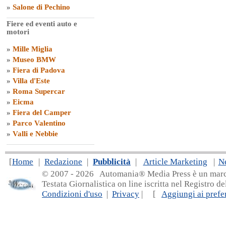
»
Salone di Pechino
Fiere ed eventi auto e
motori
»
Mille Miglia
»
Museo BMW
»
Fiera di Padova
»
Villa d'Este
»
Roma Supercar
»
Eicma
»
Fiera del Camper
»
Parco Valentino
»
Valli e Nebbie
[
Home
|
Redazione
|
Pubblicità
|
Article Marketing
|
N
© 2007 - 20
26 Automania® Media Press è un marchio 
Testata Giornalistica on line iscritta nel Registro d
Condizioni d'uso
|
Privacy
| [
Aggiungi ai prefer