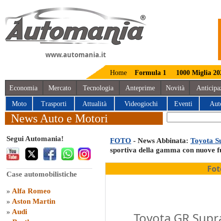
www.automania.it
Home
Formula 1
1000 Miglia 20
Economia
Mercato
Tecnologia
Anteprime
Novità
Anticipa
Moto
Trasporti
Attualità
Videogiochi
Eventi
Aut
News Auto e Motori
Segui Automania!
FOTO
- News Abbinata:
Toyota S
sportiva della gamma con nuove fun
Fot
Case automobilistiche
»
Alfa Romeo
»
Aston Martin
»
Audi
Toyota GR Supra 