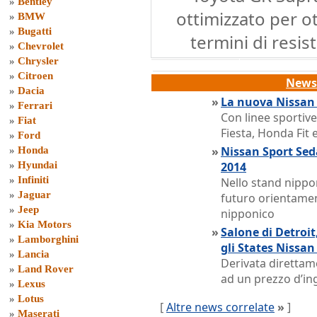
»
Bentley
ottimizzato per o
»
BMW
»
Bugatti
termini di resi
»
Chevrolet
»
Chrysler
»
Citroen
News 
»
Dacia
»
La nuova Nissan
»
Ferrari
Con linee sportiv
»
Fiat
Fiesta, Honda Fit 
»
Ford
»
Nissan Sport Sed
»
Honda
»
Hyundai
2014
»
Infiniti
Nello stand nippon
»
Jaguar
futuro orientament
»
Jeep
nipponico
»
Kia Motors
»
Salone di Detroi
»
Lamborghini
gli States Nissan
»
Lancia
Derivata direttame
»
Land Rover
ad un prezzo d’ing
»
Lexus
»
Lotus
[
Altre news correlate
»
]
»
Maserati