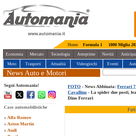
www.automania.it
Home
Formula 1
1000 Miglia 20
Economia
Mercato
Tecnologia
Anteprime
Novità
Anticipa
Moto
Trasporti
Attualità
Videogiochi
Eventi
Aut
News Auto e Motori
Segui Automania!
FOTO
- News Abbinata:
Ferrari 7
Cavallino
- La spider due posti, le
Dino Ferrari
Case automobilistiche
Fot
»
Alfa Romeo
»
Aston Martin
»
Audi