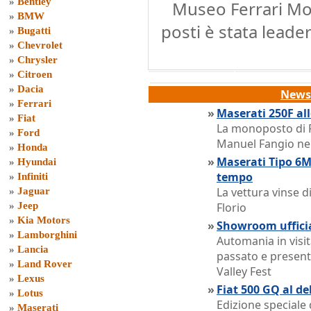
»
Bentley
Museo Ferrari Mo
»
BMW
posti è stata leader
»
Bugatti
»
Chevrolet
»
Chrysler
»
Citroen
»
Dacia
News 
»
Ferrari
»
Maserati 250F a
»
Fiat
La monoposto di 
»
Ford
Manuel Fangio nel
»
Honda
»
Maserati Tipo 6MC
»
Hyundai
tempo
»
Infiniti
La vettura vinse d
»
Jaguar
»
Jeep
Florio
»
Kia Motors
»
Showroom uffici
»
Lamborghini
Automania in visit
»
Lancia
passato e present
»
Land Rover
Valley Fest
»
Lexus
»
Fiat 500 GQ al d
»
Lotus
Edizione speciale 
»
Maserati