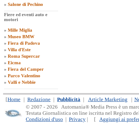
»
Salone di Pechino
Fiere ed eventi auto e
motori
»
Mille Miglia
»
Museo BMW
»
Fiera di Padova
»
Villa d'Este
»
Roma Supercar
»
Eicma
»
Fiera del Camper
»
Parco Valentino
»
Valli e Nebbie
[
Home
|
Redazione
|
Pubblicità
|
Article Marketing
|
N
© 2007 - 20
26 Automania® Media Press è un marchio 
Testata Giornalistica on line iscritta nel Registro d
Condizioni d'uso
|
Privacy
| [
Aggiungi ai prefer