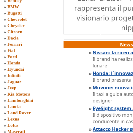
»
Bentley
rappresenta il pu
»
BMW
»
Bugatti
visionario proget
»
Chevrolet
nip
»
Chrysler
»
Citroen
»
Dacia
News 
»
Ferrari
»
Fiat
»
Nissan: la ricerca
»
Ford
Il brand ha realiz
»
Honda
lunare
»
Hyundai
»
Honda: l´innovazi
»
Infiniti
Il brand presenta
»
Jaguar
»
Muvone: nuova id
»
Jeep
Il taxi a guida a
»
Kia Motors
designer
»
Lamborghini
»
Lancia
»
EyeSight system
»
Land Rover
Il dispositivo monit
»
Lexus
conducente in cas
»
Lotus
»
Attacco Hacker s
»
Maserati