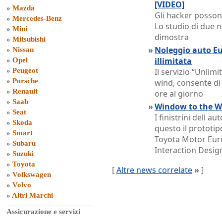
[VIDEO]
»
Mazda
Gli hacker posson
»
Mercedes-Benz
Lo studio di due n
»
Mini
dimostra
»
Mitsubishi
»
Noleggio auto Eu
»
Nissan
illimitata
»
Opel
»
Peugeot
Il servizio “Unlimi
»
Porsche
wind, consente di 
»
Renault
ore al giorno
»
Saab
»
Window to the Wo
»
Seat
I finistrini dell a
»
Skoda
questo il prototip
»
Smart
Toyota Motor Euro
»
Subaru
Interaction Desig
»
Suzuki
»
Toyota
[
Altre news correlate
»
]
»
Volkswagen
»
Volvo
»
Altri Marchi
Assicurazione e servizi