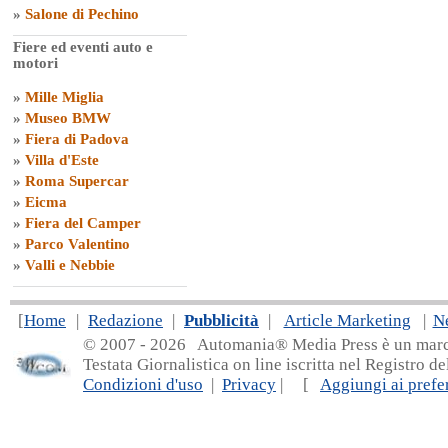
»
Salone di Pechino
Fiere ed eventi auto e
motori
»
Mille Miglia
»
Museo BMW
»
Fiera di Padova
»
Villa d'Este
»
Roma Supercar
»
Eicma
»
Fiera del Camper
»
Parco Valentino
»
Valli e Nebbie
[
Home
|
Redazione
|
Pubblicità
|
Article Marketing
|
N
© 2007 - 20
26 Automania® Media Press è un marchio 
Testata Giornalistica on line iscritta nel Registro d
Condizioni d'uso
|
Privacy
| [
Aggiungi ai prefer