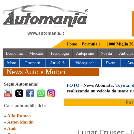
www.automania.it
Home
Formula 1
1000 Miglia 20
Economia
Mercato
Tecnologia
Anteprime
Novità
Anticipa
Moto
Trasporti
Attualità
Videogiochi
Eventi
Aut
News Auto e Motori
Segui Automania!
FOTO
- News Abbinata:
Toyota: d
realizzando un veicolo da usare su
Fot
Case automobilistiche
»
Alfa Romeo
»
Aston Martin
»
Audi
Lunar Cruiser - 