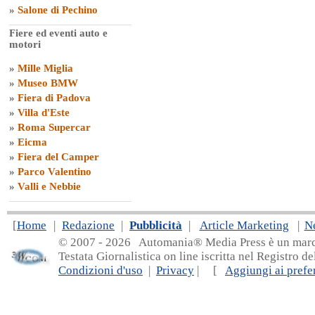
»
Salone di Pechino
Fiere ed eventi auto e
motori
»
Mille Miglia
»
Museo BMW
»
Fiera di Padova
»
Villa d'Este
»
Roma Supercar
»
Eicma
»
Fiera del Camper
»
Parco Valentino
»
Valli e Nebbie
[
Home
|
Redazione
|
Pubblicità
|
Article Marketing
|
N
© 2007 - 20
26 Automania® Media Press è un marchio 
Testata Giornalistica on line iscritta nel Registro d
Condizioni d'uso
|
Privacy
| [
Aggiungi ai prefer