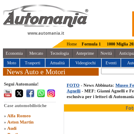
www.automania.it
Home
Formula 1
1000 Miglia 20
Economia
Mercato
Tecnologia
Anteprime
Novità
Anticipa
Moto
Trasporti
Attualità
Videogiochi
Eventi
Aut
News Auto e Motori
Segui Automania!
FOTO
- News Abbinata:
Museo Fe
Agnelli
- MEF: Gianni Agnelli e Fer
esclusiva per i lettori di Automania
Case automobilistiche
Fot
»
Alfa Romeo
»
Aston Martin
»
Audi