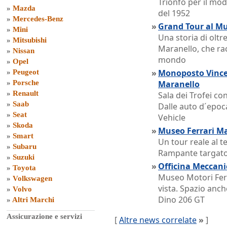
Trionfo per il mod
»
Mazda
del 1952
»
Mercedes-Benz
»
Grand Tour al Mu
»
Mini
Una storia di oltr
»
Mitsubishi
Maranello, che rac
»
Nissan
mondo
»
Opel
»
Monoposto Vincen
»
Peugeot
»
Porsche
Maranello
»
Renault
Sala dei Trofei con
»
Saab
Dalle auto d´epoca
»
Seat
Vehicle
»
Skoda
»
Museo Ferrari Mar
»
Smart
Un tour reale al t
»
Subaru
Rampante targat
»
Suzuki
»
Officina Meccanic
»
Toyota
Museo Motori Ferr
»
Volkswagen
vista. Spazio anch
»
Volvo
Dino 206 GT
»
Altri Marchi
Assicurazione e servizi
[
Altre news correlate
»
]