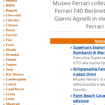
»
Bentley
Museo Ferrari collez
»
BMW
Ferrari F40 Berlinet
»
Bugatti
»
Chevrolet
Gianni Agnelli in m
»
Chrysler
Ferrar
»
Citroen
»
Dacia
»
Ferrari
»
Fiat
News 
»
Ford
»
Supercars Explor
»
Honda
Rombanti di Mar
»
Hyundai
Executive Supercar
»
Infiniti
GTO alla nuova Fe
»
Jaguar
»
Artigianalità Fer
»
Jeep
e pezzi Unici
»
Kia Motors
Museo Ferrari: la
»
Lamborghini
all’esclusività e a
»
Lancia
mondo
»
Land Rover
»
Lexus
»
Palm Beach Caval
»
Lotus
edizione
»
Maserati