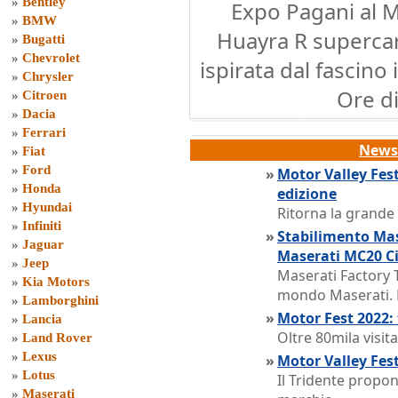
»
Bentley
Expo Pagani al M
»
BMW
Huayra R supercar
»
Bugatti
»
Chevrolet
ispirata dal fascino
»
Chrysler
Ore d
»
Citroen
»
Dacia
»
Ferrari
News 
»
Fiat
»
Ford
»
Motor Valley Fest
»
Honda
edizione
»
Hyundai
Ritorna la grande
»
Infiniti
»
Stabilimento Mase
»
Jaguar
Maserati MC20 Ci
»
Jeep
Maserati Factory 
»
Kia Motors
mondo Maserati. E
»
Lamborghini
»
Motor Fest 2022: 
»
Lancia
Oltre 80mila visit
»
Land Rover
»
Lexus
»
Motor Valley Fes
»
Lotus
Il Tridente propon
»
Maserati