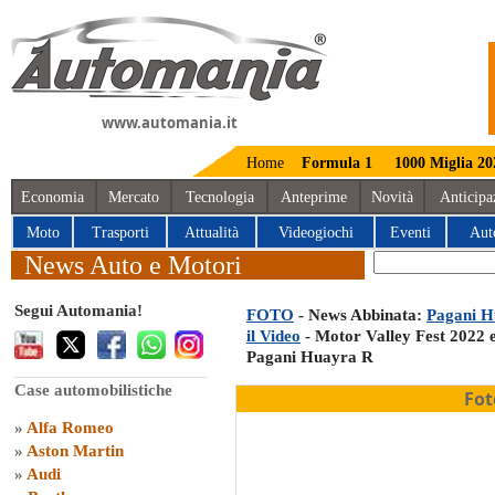
www.automania.it
Home
Formula 1
1000 Miglia 20
Economia
Mercato
Tecnologia
Anteprime
Novità
Anticipa
Moto
Trasporti
Attualità
Videogiochi
Eventi
Aut
News Auto e Motori
Segui Automania!
FOTO
- News Abbinata:
Pagani H
il Video
- Motor Valley Fest 2022 e
Pagani Huayra R
Case automobilistiche
Fot
»
Alfa Romeo
»
Aston Martin
»
Audi