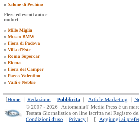
»
Salone di Pechino
Fiere ed eventi auto e
motori
»
Mille Miglia
»
Museo BMW
»
Fiera di Padova
»
Villa d'Este
»
Roma Supercar
»
Eicma
»
Fiera del Camper
»
Parco Valentino
»
Valli e Nebbie
[
Home
|
Redazione
|
Pubblicità
|
Article Marketing
|
N
© 2007 - 20
26 Automania® Media Press è un marchio 
Testata Giornalistica on line iscritta nel Registro d
Condizioni d'uso
|
Privacy
| [
Aggiungi ai prefer