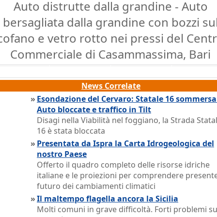
Auto distrutte dalla grandine - Auto
bersagliata dalla grandine con bozzi su
cofano e vetro rotto nei pressi del Cent
Commerciale di Casammassima, Bari
News Correlate
»
Esondazione del Cervaro: Statale 16 sommersa
Auto bloccate e traffico in Tilt
Disagi nella Viabilità nel foggiano, la Strada Stata
16 è stata bloccata
»
Presentata da Ispra la Carta Idrogeologica del
nostro Paese
Offerto il quadro completo delle risorse idriche
italiane e le proiezioni per comprendere present
futuro dei cambiamenti climatici
»
Il maltempo flagella ancora la Sicilia
Molti comuni in grave difficoltà. Forti problemi su