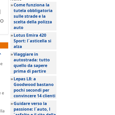
»
Come funziona la
l
tutela obbligatoria
sulle strade e la
ro
scelta della polizza
auto
»
Lotus Emira 420
Sport: l´asticella si
alza
.
»
Viaggiare in
autostrada: tutto
le
quello da sapere
prima di partire
»
Lepas L8: a
Goodwood bastano
pochi secondi per
e e
convincere 14 clienti
»
Guidare verso la
passione: l´auto, l
lla
´asfalto e il rito della