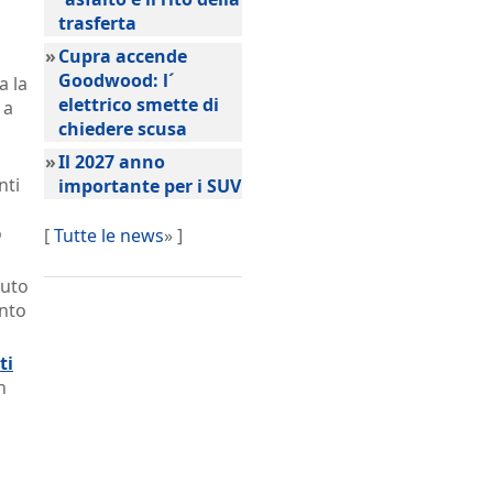
trasferta
»
Cupra accende
Goodwood: l´
a la
elettrico smette di
 a
chiedere scusa
»
Il 2027 anno
nti
importante per i SUV
o
[
Tutte le news
» ]
tuto
ento
ti
n