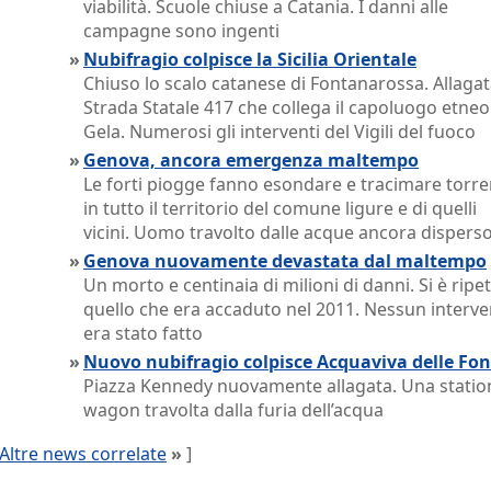
viabilità. Scuole chiuse a Catania. I danni alle
campagne sono ingenti
»
Nubifragio colpisce la Sicilia Orientale
Chiuso lo scalo catanese di Fontanarossa. Allagat
Strada Statale 417 che collega il capoluogo etneo
Gela. Numerosi gli interventi del Vigili del fuoco
»
Genova, ancora emergenza maltempo
Le forti piogge fanno esondare e tracimare torre
in tutto il territorio del comune ligure e di quelli
vicini. Uomo travolto dalle acque ancora dispers
»
Genova nuovamente devastata dal maltempo
Un morto e centinaia di milioni di danni. Si è ripe
quello che era accaduto nel 2011. Nessun interv
era stato fatto
»
Nuovo nubifragio colpisce Acquaviva delle Fon
Piazza Kennedy nuovamente allagata. Una statio
wagon travolta dalla furia dell’acqua
Altre news correlate
»
]