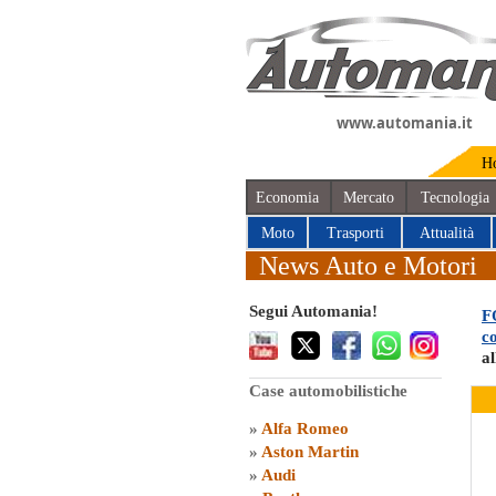
www.automania.it
H
Economia
Mercato
Tecnologia
Moto
Trasporti
Attualità
News Auto e Motori
Segui Automania!
F
c
al
Case automobilistiche
»
Alfa Romeo
»
Aston Martin
»
Audi