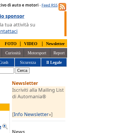
ivo di auto e motori
-
Feed RSS
io sponsor
 tua attività su
ntattaci
|
|
|
FOTO
VIDEO
Newsletter
Curiosità
Motorsport
Report
Crash
Sicurezza
Il Legale
Newsletter
Iscriviti alla Mailing List
di Automania®
[
Info Newsletter
»]
e
News