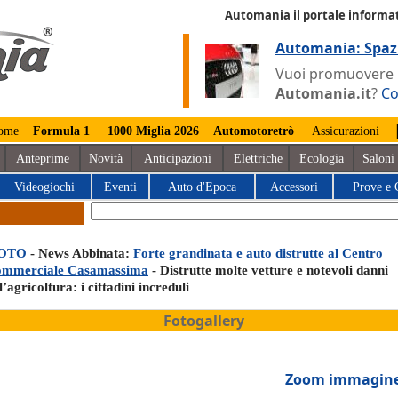
Automania il portale informat
Automania: Spaz
Vuoi promuovere la
Automania.it
?
Co
ome
Formula 1
1000 Miglia 2026
Automotoretrò
Assicurazioni
Anteprime
Novità
Anticipazioni
Elettriche
Ecologia
Saloni
Videogiochi
Eventi
Auto d'Epoca
Accessori
Prove e 
OTO
- News Abbinata:
Forte grandinata e auto distrutte al Centro
ommerciale Casamassima
- Distrutte molte vetture e notevoli danni
l’agricoltura: i cittadini increduli
Fotogallery
Zoom immagin