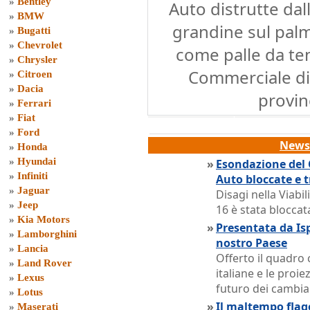
»
Bentley
Auto distrutte dall
»
BMW
grandine sul pal
»
Bugatti
»
Chevrolet
come palle da ten
»
Chrysler
Commerciale d
»
Citroen
»
Dacia
provinc
»
Ferrari
»
Fiat
»
Ford
News 
»
Honda
»
Hyundai
»
Esondazione del 
»
Infiniti
Auto bloccate e tr
»
Jaguar
Disagi nella Viabil
»
Jeep
16 è stata bloccat
»
Kia Motors
»
Presentata da Isp
»
Lamborghini
nostro Paese
»
Lancia
Offerto il quadro 
»
Land Rover
italiane e le pro
»
Lexus
futuro dei cambia
»
Lotus
»
Il maltempo flage
»
Maserati