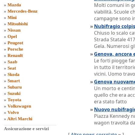
Molti comuni in gr
»
Mazda
viabilità. Scuole c
»
Mercedes-Benz
»
Mini
campagne sono i
»
Mitsubishi
»
Nubifragio colpis
»
Nissan
Chiuso lo scalo ca
»
Opel
Strada Statale 417
»
Peugeot
Gela. Numerosi gli
»
Porsche
»
Genova, ancora
»
Renault
Le forti piogge f
»
Saab
in tutto il territo
»
Seat
vicini. Uomo trav
»
Skoda
»
Smart
»
Genova nuovame
»
Subaru
Un morto e centina
»
Suzuki
quello che era ac
»
Toyota
era stato fatto
»
Volkswagen
»
Nuovo nubifragio
»
Volvo
Piazza Kennedy n
»
Altri Marchi
wagon travolta dal
Assicurazione e servizi
[
Altre news correlate
»
]