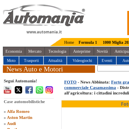
www.automania.it
Home
Formula 1
1000 Miglia 20
Economia
Mercato
Tecnologia
Anteprime
Novità
Anticipa
Moto
Trasporti
Attualità
Videogiochi
Eventi
Aut
News Auto e Motori
Segui Automania!
FOTO
- News Abbinata:
Forte gra
commerciale Casamassima
- Distr
all’agricoltura: i cittadini incredul
Case automobilistiche
Fot
»
Alfa Romeo
»
Aston Martin
»
Audi