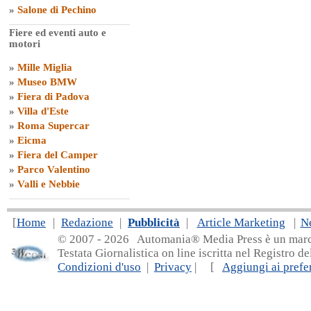
»
Salone di Pechino
Fiere ed eventi auto e
motori
»
Mille Miglia
»
Museo BMW
»
Fiera di Padova
»
Villa d'Este
»
Roma Supercar
»
Eicma
»
Fiera del Camper
»
Parco Valentino
»
Valli e Nebbie
[
Home
|
Redazione
|
Pubblicità
|
Article Marketing
|
N
© 2007 - 20
26 Automania® Media Press è un marchio 
Testata Giornalistica on line iscritta nel Registro d
Condizioni d'uso
|
Privacy
| [
Aggiungi ai prefer