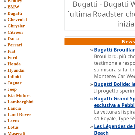
»
Bentley
Bugatti - Bugatti W
»
BMW
´ultima Roadster ch
»
Bugatti
»
Chevrolet
inizi
»
Chrysler
»
Citroen
»
Dacia
News 
»
Ferrari
»
Bugatti Brouilla
»
Fiat
Brouillard, più c
»
Ford
testimone e respon
»
Honda
su misura si fa ib
»
Hyundai
Monterey Car We
»
Infiniti
»
Jaguar
»
Bugatti Bolide: l
»
Jeep
Il progetto sperim
»
Kia Motors
»
Bugatti Grand Spo
»
Lamborghini
esclusiva a Pebb
»
Lancia
La vettura si ispi
»
Land Rover
41 Royale, Type 5
»
Lexus
»
Les Légendes de 
»
Lotus
Beach
»
Maserati