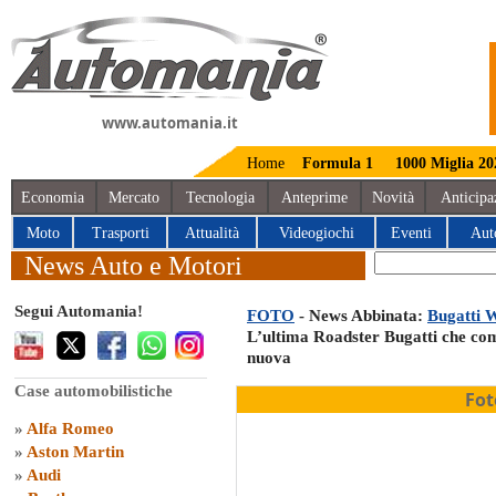
www.automania.it
Home
Formula 1
1000 Miglia 20
Economia
Mercato
Tecnologia
Anteprime
Novità
Anticipa
Moto
Trasporti
Attualità
Videogiochi
Eventi
Aut
News Auto e Motori
Segui Automania!
FOTO
- News Abbinata:
Bugatti 
L’ultima Roadster Bugatti che comp
nuova
Case automobilistiche
Fot
»
Alfa Romeo
»
Aston Martin
»
Audi