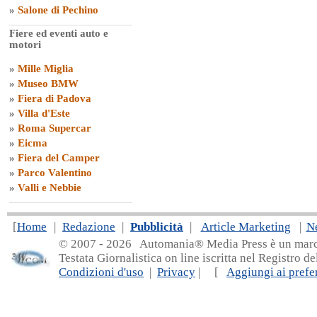
»
Salone di Pechino
Fiere ed eventi auto e
motori
»
Mille Miglia
»
Museo BMW
»
Fiera di Padova
»
Villa d'Este
»
Roma Supercar
»
Eicma
»
Fiera del Camper
»
Parco Valentino
»
Valli e Nebbie
[
Home
|
Redazione
|
Pubblicità
|
Article Marketing
|
N
© 2007 - 20
26 Automania® Media Press è un marchio 
Testata Giornalistica on line iscritta nel Registro d
Condizioni d'uso
|
Privacy
| [
Aggiungi ai prefer