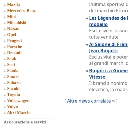
L’ultima sportiva 
»
Mazda
del marchio Ettor
»
Mercedes-Benz
»
Mini
»
Les Légendes de B
»
Mitsubishi
modello
»
Nissan
Esclusive e lussuo
»
Opel
tutte vendute
»
Peugeot
»
Al Salone di Franc
»
Porsche
Jean Bugatti
»
Renault
Esclusività e pote
»
Saab
ai grandi marchi d
»
Seat
»
Bugatti: a Ginev
»
Skoda
Vitesse
»
Smart
Il brand sinonimo
»
Subaru
»
Suzuki
elevetica, la road
»
Toyota
[
Altre news correlate
»
]
»
Volkswagen
»
Volvo
»
Altri Marchi
Assicurazione e servizi