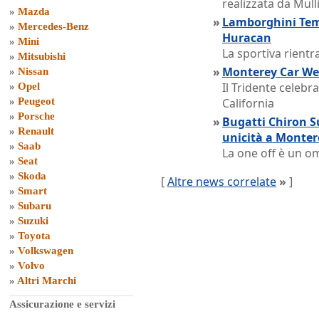
realizzata da Mull
»
Mazda
»
Lamborghini Teme
»
Mercedes-Benz
Huracan
»
Mini
La sportiva rientra
»
Mitsubishi
»
Monterey Car Wee
»
Nissan
Il Tridente celebr
»
Opel
»
Peugeot
California
»
Porsche
»
Bugatti Chiron S
»
Renault
unicità a Monter
»
Saab
La one off è un 
»
Seat
»
Skoda
[
Altre news correlate
»
]
»
Smart
»
Subaru
»
Suzuki
»
Toyota
»
Volkswagen
»
Volvo
»
Altri Marchi
Assicurazione e servizi