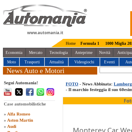
www.automania.it
Home
Formula 1
1000 Miglia 20
Economia
Mercato
Tecnologia
Anteprime
Novità
Anticipa
Moto
Trasporti
Attualità
Videogiochi
Eventi
Aut
News Auto e Motori
Segui Automania!
FOTO
- News Abbinata:
Lamborgh
- Il marchio festeggia il suo 60es
Fot
Case automobilistiche
»
Alfa Romeo
»
Aston Martin
»
Audi
Monterey Car Wee