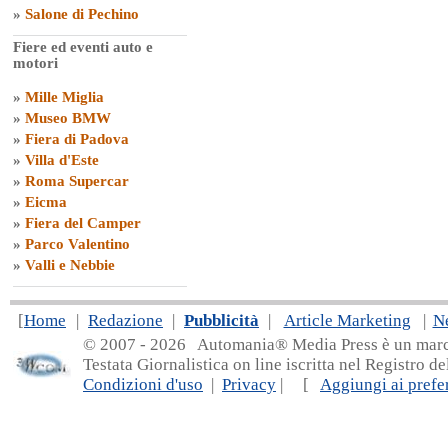
»
Salone di Pechino
Fiere ed eventi auto e
motori
»
Mille Miglia
»
Museo BMW
»
Fiera di Padova
»
Villa d'Este
»
Roma Supercar
»
Eicma
»
Fiera del Camper
»
Parco Valentino
»
Valli e Nebbie
[
Home
|
Redazione
|
Pubblicità
|
Article Marketing
|
N
© 2007 - 20
26 Automania® Media Press è un marchio 
Testata Giornalistica on line iscritta nel Registro d
Condizioni d'uso
|
Privacy
| [
Aggiungi ai prefer