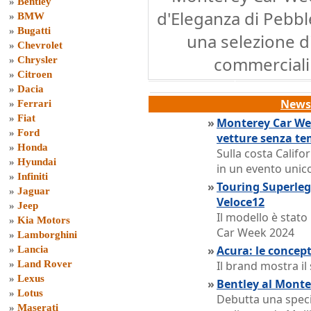
»
Bentley
d'Eleganza di Pebble
»
BMW
»
Bugatti
una selezione di
»
Chevrolet
commerciali
»
Chrysler
»
Citroen
»
Dacia
News 
»
Ferrari
»
Fiat
»
Monterey Car Week
»
Ford
vetture senza t
»
Honda
Sulla costa Califo
»
Hyundai
in un evento unico
»
Infiniti
»
Touring Superleg
»
Jaguar
Veloce12
»
Jeep
Il modello è stat
»
Kia Motors
Car Week 2024
»
Lamborghini
»
Acura: le concep
»
Lancia
»
Land Rover
Il brand mostra il
»
Lexus
»
Bentley al Monte
»
Lotus
Debutta una speci
»
Maserati