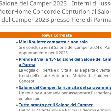
Salone del Camper 2023 - Interni di lus
otorHome Concorde Centurion al Salo
del Camper 2023 presso Fiere di Parm
News Correlate
»
Mini Roulotte compatta e non solo
Si è concluso ieri il Salone del Camper 2024 di Pa
Appuntamento per il 2025
»
Prende il Via la 15^ Edizione del Salone del Ca
a Parma
La voglia di libertà e di vita all´aria aperta diventa 
trend dell´estate. Anteprima Mobilvetta Fluideen
Concept
»
Salone del Camper: la rivincita del caravannin
Un tour by Automania per assaporare l´esperien
en plein air
»
Tutto pronto per il Salone del Camper
Dal 14 al 22 settembre a Parma la decima edizio