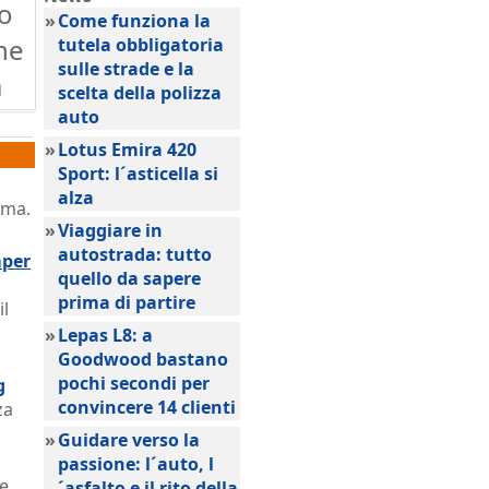
so
»
Come funziona la
ne
tutela obbligatoria
sulle strade e la
a
scelta della polizza
auto
»
Lotus Emira 420
Sport: l´asticella si
alza
rma.
»
Viaggiare in
autostrada: tutto
mper
quello da sapere
prima di partire
il
»
Lepas L8: a
Goodwood bastano
pochi secondi per
g
convincere 14 clienti
za
»
Guidare verso la
passione: l´auto, l
ne
´asfalto e il rito della