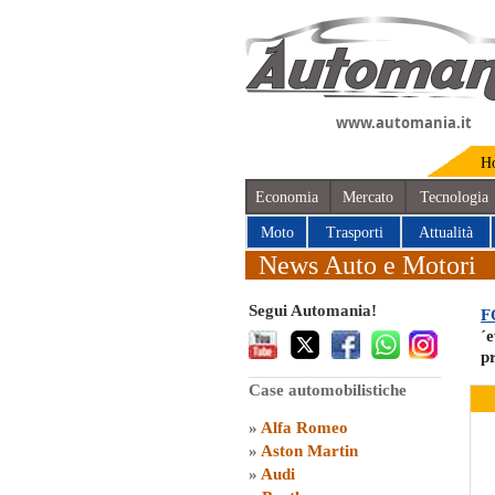
www.automania.it
H
Economia
Mercato
Tecnologia
Moto
Trasporti
Attualità
News Auto e Motori
Segui Automania!
F
´
p
Case automobilistiche
»
Alfa Romeo
»
Aston Martin
»
Audi