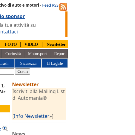
ivo di auto e motori
-
Feed RSS
io sponsor
 tua attività su
ntattaci
|
|
|
FOTO
VIDEO
Newsletter
Curiosità
Motorsport
Report
Crash
Sicurezza
Il Legale
Newsletter
 L
Iscriviti alla Mailing List
Air
di Automania®
[
Info Newsletter
»]
e
News