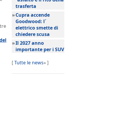
trasferta
»
Cupra accende
Goodwood: l´
tre
elettrico smette di
chiedere scusa
del
»
Il 2027 anno
importante per i SUV
[
Tutte le news
» ]