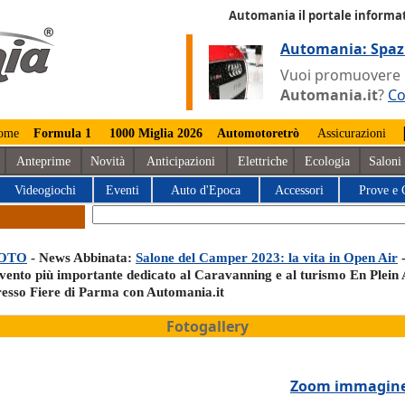
Automania il portale informat
Automania: Spaz
Vuoi promuovere la
Automania.it
?
Co
ome
Formula 1
1000 Miglia 2026
Automotoretrò
Assicurazioni
Anteprime
Novità
Anticipazioni
Elettriche
Ecologia
Saloni
Videogiochi
Eventi
Auto d'Epoca
Accessori
Prove e 
OTO
- News Abbinata:
Salone del Camper 2023: la vita in Open Air
-
evento più importante dedicato al Caravanning e al turismo En Plein 
resso Fiere di Parma con Automania.it
Fotogallery
Zoom immagin