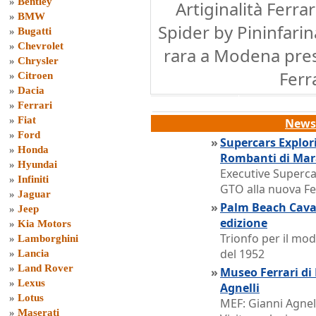
»
Bentley
Artiginalità Ferra
»
BMW
Spider by Pininfarin
»
Bugatti
»
Chevrolet
rara a Modena pre
»
Chrysler
Ferr
»
Citroen
»
Dacia
»
Ferrari
»
Fiat
News 
»
Ford
»
Supercars Explor
»
Honda
Rombanti di Mar
»
Hyundai
Executive Supercar
»
Infiniti
GTO alla nuova Fe
»
Jaguar
»
Palm Beach Caval
»
Jeep
edizione
»
Kia Motors
Trionfo per il mod
»
Lamborghini
del 1952
»
Lancia
»
Land Rover
»
Museo Ferrari di
»
Lexus
Agnelli
»
Lotus
MEF: Gianni Agnell
»
Maserati