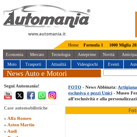
www.automania.it
Home
Formula 1
1000 Miglia 20
Economia
Mercato
Tecnologia
Anteprime
Novità
Anticipa
Moto
Trasporti
Attualità
Videogiochi
Eventi
Aut
News Auto e Motori
Segui Automania!
FOTO
- News Abbinata:
Artigiana
esclusiva e pezzi Unici
- Museo Fer
all’esclusività e alla personalizza
Case automobilistiche
Fot
»
Alfa Romeo
»
Aston Martin
»
Audi