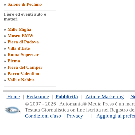
»
Salone di Pechino
Fiere ed eventi auto e
motori
»
Mille Miglia
»
Museo BMW
»
Fiera di Padova
»
Villa d'Este
»
Roma Supercar
»
Eicma
»
Fiera del Camper
»
Parco Valentino
»
Valli e Nebbie
[
Home
|
Redazione
|
Pubblicità
|
Article Marketing
|
N
© 2007 - 20
26 Automania® Media Press è un marchio 
Testata Giornalistica on line iscritta nel Registro d
Condizioni d'uso
|
Privacy
| [
Aggiungi ai prefer