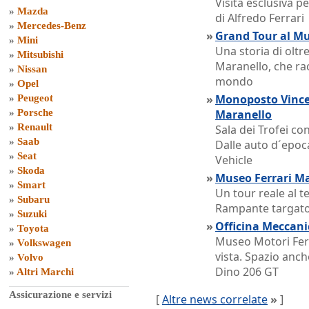
Visita esclusiva pe
»
Mazda
di Alfredo Ferrari
»
Mercedes-Benz
»
Grand Tour al Mu
»
Mini
Una storia di oltr
»
Mitsubishi
Maranello, che rac
»
Nissan
mondo
»
Opel
»
Monoposto Vincen
»
Peugeot
»
Porsche
Maranello
»
Renault
Sala dei Trofei con
»
Saab
Dalle auto d´epoca
»
Seat
Vehicle
»
Skoda
»
Museo Ferrari Mar
»
Smart
Un tour reale al t
»
Subaru
Rampante targat
»
Suzuki
»
Officina Meccanic
»
Toyota
Museo Motori Ferr
»
Volkswagen
vista. Spazio anch
»
Volvo
Dino 206 GT
»
Altri Marchi
Assicurazione e servizi
[
Altre news correlate
»
]