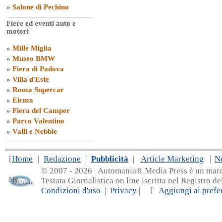
»
Salone di Pechino
Fiere ed eventi auto e
motori
»
Mille Miglia
»
Museo BMW
»
Fiera di Padova
»
Villa d'Este
»
Roma Supercar
»
Eicma
»
Fiera del Camper
»
Parco Valentino
»
Valli e Nebbie
[
Home
|
Redazione
|
Pubblicità
|
Article Marketing
|
N
© 2007 - 20
26 Automania® Media Press è un marchio 
Testata Giornalistica on line iscritta nel Registro d
Condizioni d'uso
|
Privacy
| [
Aggiungi ai prefer