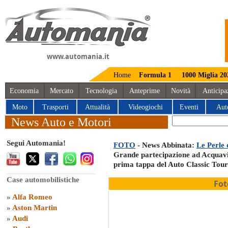
www.automania.it
Home
Formula 1
1000 Miglia 20
Economia
Mercato
Tecnologia
Anteprime
Novità
Anticipa
Moto
Trasporti
Attualità
Videogiochi
Eventi
Aut
News Auto e Motori
Segui Automania!
FOTO
- News Abbinata:
Le Perle d
Grande partecipazione ad Acquaviv
prima tappa del Auto Classic Tour
Case automobilistiche
Fot
»
Alfa Romeo
»
Aston Martin
»
Audi