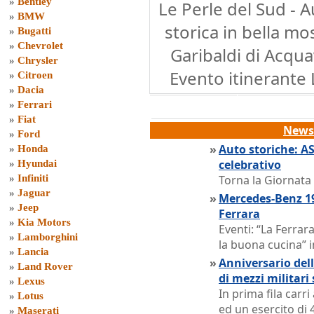
»
Bentley
Le Perle del Sud - A
»
BMW
storica in bella mo
»
Bugatti
»
Chevrolet
Garibaldi di Acquav
»
Chrysler
Evento itinerante 
»
Citroen
»
Dacia
»
Ferrari
»
Fiat
News 
»
Ford
»
Auto storiche: A
»
Honda
celebrativo
»
Hyundai
»
Infiniti
Torna la Giornata
»
Jaguar
»
Mercedes-Benz 19
»
Jeep
Ferrara
»
Kia Motors
Eventi: “La Ferrara
»
Lamborghini
la buona cucina” i
»
Lancia
»
Anniversario dell
»
Land Rover
di mezzi militari 
»
Lexus
In prima fila carri
»
Lotus
ed un esercito di 
»
Maserati