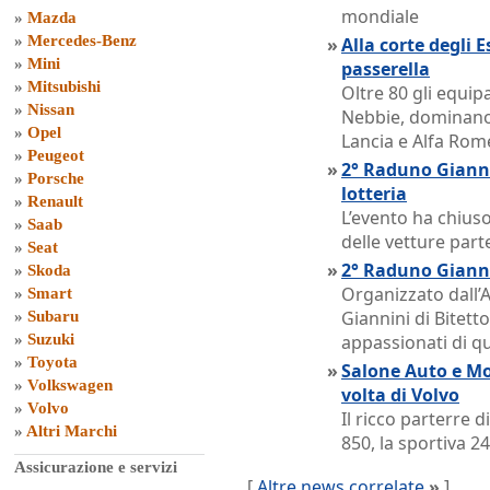
mondiale
»
Mazda
»
Mercedes-Benz
»
Alla corte degli 
»
Mini
passerella
»
Mitsubishi
Oltre 80 gli equip
»
Nissan
Nebbie, dominano 
»
Opel
Lancia e Alfa Rom
»
Peugeot
»
2° Raduno Giannini
»
Porsche
lotteria
»
Renault
L’evento ha chiuso
»
Saab
delle vetture part
»
Seat
»
2° Raduno Gianni
»
Skoda
Organizzato dall’
»
Smart
Giannini di Bitetto
»
Subaru
»
Suzuki
appassionati di q
»
Toyota
»
Salone Auto e Mo
»
Volkswagen
volta di Volvo
»
Volvo
Il ricco parterre 
»
Altri Marchi
850, la sportiva 24
Assicurazione e servizi
[
Altre news correlate
»
]