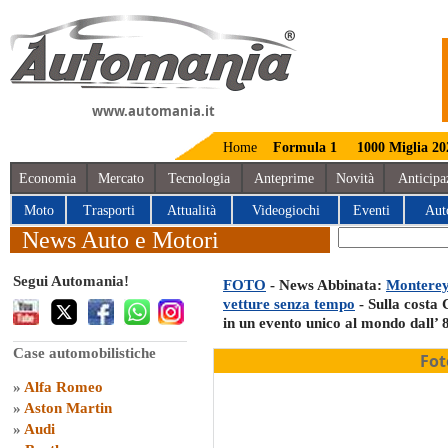
www.automania.it
Home
Formula 1
1000 Miglia 20
Economia
Mercato
Tecnologia
Anteprime
Novità
Anticipa
Moto
Trasporti
Attualità
Videogiochi
Eventi
Aut
News Auto e Motori
Segui Automania!
FOTO
- News Abbinata:
Monterey 
vetture senza tempo
- Sulla costa 
in un evento unico al mondo dall’ 
Case automobilistiche
Fot
»
Alfa Romeo
»
Aston Martin
»
Audi