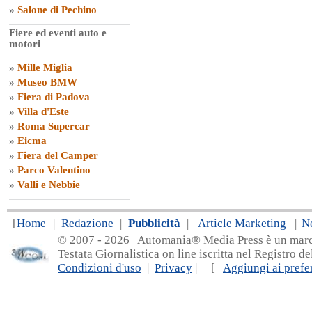
»
Salone di Pechino
Fiere ed eventi auto e
motori
»
Mille Miglia
»
Museo BMW
»
Fiera di Padova
»
Villa d'Este
»
Roma Supercar
»
Eicma
»
Fiera del Camper
»
Parco Valentino
»
Valli e Nebbie
[
Home
|
Redazione
|
Pubblicità
|
Article Marketing
|
N
© 2007 - 20
26 Automania® Media Press è un marchio 
Testata Giornalistica on line iscritta nel Registro d
Condizioni d'uso
|
Privacy
| [
Aggiungi ai prefer