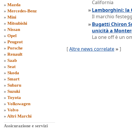
California
»
Mazda
»
Lamborghini: la
»
Mercedes-Benz
Il marchio festegg
»
Mini
»
Mitsubishi
»
Bugatti Chiron S
»
Nissan
unicità a Monter
»
Opel
La one off è un 
»
Peugeot
»
Porsche
[
Altre news correlate
»
]
»
Renault
»
Saab
»
Seat
»
Skoda
»
Smart
»
Subaru
»
Suzuki
»
Toyota
»
Volkswagen
»
Volvo
»
Altri Marchi
Assicurazione e servizi