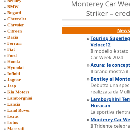
»
Bentley
Monterey Car Wee
»
BMW
Striker – ere
»
Bugatti
»
Chevrolet
»
Chrysler
News 
»
Citroen
»
Dacia
»
Touring Superleg
»
Ferrari
Veloce12
»
Fiat
Il modello è stat
»
Ford
Car Week 2024
»
Honda
»
Acura: le concep
»
Hyundai
Il brand mostra il
»
Infiniti
»
Bentley al Monte
»
Jaguar
Debutta una speci
»
Jeep
realizzata da Mull
»
Kia Motors
»
Lamborghini
»
Lamborghini Teme
»
Lancia
Huracan
»
Land Rover
La sportiva rientra
»
Lexus
»
Monterey Car Wee
»
Lotus
Il Tridente celebr
»
Maserati