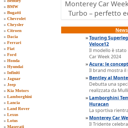
»
Bentley
Monterey Car Week
»
BMW
Turbo – perfetto eq
»
Bugatti
»
Chevrolet
»
Chrysler
News 
»
Citroen
»
Dacia
»
Touring Superleg
»
Ferrari
Veloce12
»
Fiat
Il modello è stat
»
Ford
Car Week 2024
»
Honda
»
Acura: le concep
»
Hyundai
Il brand mostra il
»
Infiniti
»
Bentley al Monte
»
Jaguar
Debutta una speci
»
Jeep
realizzata da Mull
»
Kia Motors
»
Lamborghini
»
Lamborghini Teme
»
Lancia
Huracan
»
Land Rover
La sportiva rientra
»
Lexus
»
Monterey Car Wee
»
Lotus
Il Tridente celebr
»
Maserati