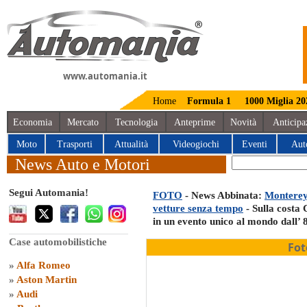
www.automania.it
Home
Formula 1
1000 Miglia 20
Economia
Mercato
Tecnologia
Anteprime
Novità
Anticipa
Moto
Trasporti
Attualità
Videogiochi
Eventi
Aut
News Auto e Motori
Segui Automania!
FOTO
- News Abbinata:
Monterey 
vetture senza tempo
- Sulla costa 
in un evento unico al mondo dall’ 
Case automobilistiche
Fot
»
Alfa Romeo
»
Aston Martin
»
Audi