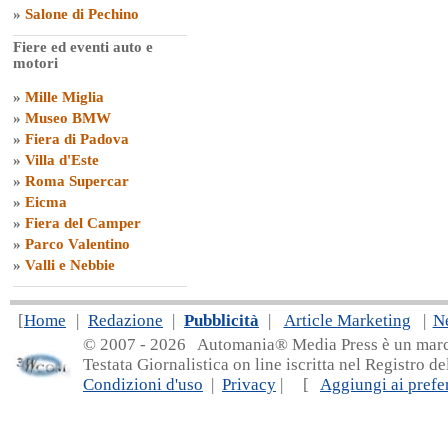
»
Salone di Pechino
Fiere ed eventi auto e
motori
»
Mille Miglia
»
Museo BMW
»
Fiera di Padova
»
Villa d'Este
»
Roma Supercar
»
Eicma
»
Fiera del Camper
»
Parco Valentino
»
Valli e Nebbie
[
Home
|
Redazione
|
Pubblicità
|
Article Marketing
|
N
© 2007 - 20
26 Automania® Media Press è un marchio 
Testata Giornalistica on line iscritta nel Registro d
Condizioni d'uso
|
Privacy
| [
Aggiungi ai prefer