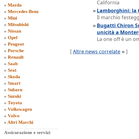
California
»
Mazda
»
Lamborghini: la
»
Mercedes-Benz
Il marchio festegg
»
Mini
»
Mitsubishi
»
Bugatti Chiron S
»
Nissan
unicità a Monter
»
Opel
La one off è un 
»
Peugeot
»
Porsche
[
Altre news correlate
»
]
»
Renault
»
Saab
»
Seat
»
Skoda
»
Smart
»
Subaru
»
Suzuki
»
Toyota
»
Volkswagen
»
Volvo
»
Altri Marchi
Assicurazione e servizi