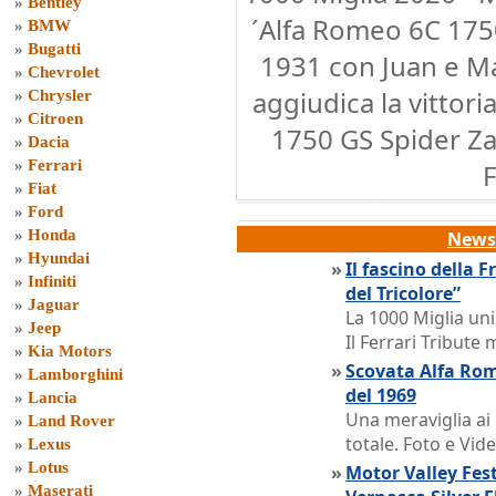
»
Bentley
´Alfa Romeo 6C 175
»
BMW
»
Bugatti
1931 con Juan e Ma
»
Chevrolet
aggiudica la vittori
»
Chrysler
»
Citroen
1750 GS Spider Za
»
Dacia
»
Ferrari
F
»
Fiat
»
Ford
»
Honda
News 
»
Hyundai
»
Il fascino della 
»
Infiniti
del Tricolore”
»
Jaguar
La 1000 Miglia uni
»
Jeep
Il Ferrari Tribute
»
Kia Motors
»
Scovata Alfa Rom
»
Lamborghini
del 1969
»
Lancia
Una meraviglia ai
»
Land Rover
totale. Foto e Vi
»
Lexus
»
Lotus
»
Motor Valley Fes
»
Maserati