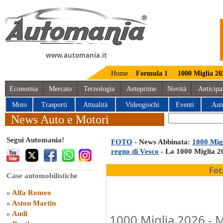
www.automania.it
Home
Formula 1
1000 Miglia 20
Economia
Mercato
Tecnologia
Anteprime
Novità
Anticipa
Moto
Trasporti
Attualità
Videogiochi
Eventi
Aut
News Auto e Motori
Segui Automania!
FOTO
- News Abbinata:
1000 Mig
regno di Vesco
- La 1000 Miglia 20
Fot
Case automobilistiche
»
Alfa Romeo
»
Aston Martin
»
Audi
1000 Miglia 2026 - Mi