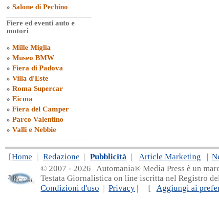
»
Salone di Pechino
Fiere ed eventi auto e
motori
»
Mille Miglia
»
Museo BMW
»
Fiera di Padova
»
Villa d'Este
»
Roma Supercar
»
Eicma
»
Fiera del Camper
»
Parco Valentino
»
Valli e Nebbie
[
Home
|
Redazione
|
Pubblicità
|
Article Marketing
|
N
© 2007 - 20
26 Automania® Media Press è un marchio 
Testata Giornalistica on line iscritta nel Registro d
Condizioni d'uso
|
Privacy
| [
Aggiungi ai prefer