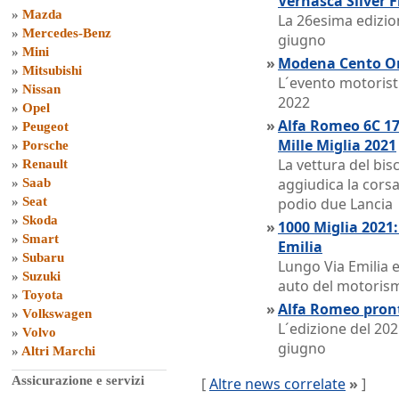
Vernasca Silver F
»
Mazda
La 26esima edizio
»
Mercedes-Benz
giugno
»
Mini
»
Modena Cento Ore
»
Mitsubishi
L´evento motoris
»
Nissan
2022
»
Opel
»
Alfa Romeo 6C 17
»
Peugeot
Mille Miglia 2021
»
Porsche
La vettura del bis
»
Renault
aggiudica la corsa
»
Saab
»
Seat
podio due Lancia
»
Skoda
»
1000 Miglia 2021:
»
Smart
Emilia
»
Subaru
Lungo Via Emilia e
»
Suzuki
auto del motorism
»
Toyota
»
Alfa Romeo pront
»
Volkswagen
L´edizione del 20
»
Volvo
giugno
»
Altri Marchi
Assicurazione e servizi
[
Altre news correlate
»
]