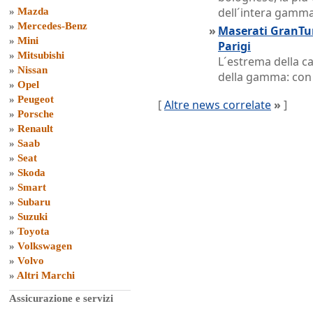
dell´intera gamma
»
Mazda
»
Mercedes-Benz
»
Maserati GranTur
»
Mini
Parigi
»
Mitsubishi
L´estrema della ca
»
Nissan
della gamma: con 
»
Opel
»
Peugeot
[
Altre news correlate
»
]
»
Porsche
»
Renault
»
Saab
»
Seat
»
Skoda
»
Smart
»
Subaru
»
Suzuki
»
Toyota
»
Volkswagen
»
Volvo
»
Altri Marchi
Assicurazione e servizi