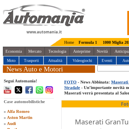
www.automania.it
Home
Formula 1
1000 Miglia 20
Economia
Mercato
Tecnologia
Anteprime
Novità
Anticipa
Moto
Trasporti
Attualità
Videogiochi
Eventi
Aut
News Auto e Motori
Segui Automania!
FOTO
- News Abbinata:
Maserati
Stradale
- Un’importante novità ne
Maserati verrà presentata al Salo
Case automobilistiche
Fot
»
Alfa Romeo
»
Aston Martin
Maserati GranTu
»
Audi