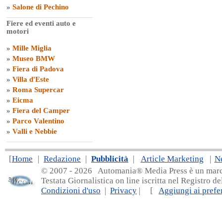
»
Salone di Pechino
Fiere ed eventi auto e
motori
»
Mille Miglia
»
Museo BMW
»
Fiera di Padova
»
Villa d'Este
»
Roma Supercar
»
Eicma
»
Fiera del Camper
»
Parco Valentino
»
Valli e Nebbie
[
Home
|
Redazione
|
Pubblicità
|
Article Marketing
|
N
© 2007 - 20
26 Automania® Media Press è un marchio 
Testata Giornalistica on line iscritta nel Registro d
Condizioni d'uso
|
Privacy
| [
Aggiungi ai prefer