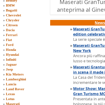
Maserati GranTur
»
Bentley
»
BMW
anteprima al Gin
»
Bugatti
»
Chevrolet
»
Chrysler
News 
»
Citroen
»
Maserati GranTur
»
Dacia
edition celebrati
»
Ferrari
La serie speciale 
»
Fiat
»
Ford
»
Maserati GranTuri
»
Honda
New York
»
Hyundai
Ancora più raffina
»
Infiniti
lusso e tecnologi
»
Jaguar
»
Maserati Grantu
»
Jeep
in scena il made 
»
Kia Motors
La Casa del Tride
»
Lamborghini
incrementare le v
»
Lancia
»
Motor Show: Mase
»
Land Rover
Gran Turismo MC
»
Lexus
Presentata in ant
»
Lotus
bolognese, la più
»
Maserati