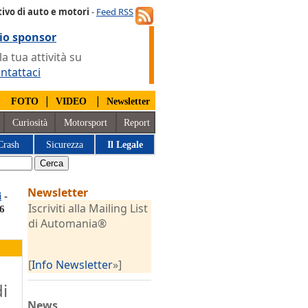
ivo di auto e motori
-
Feed RSS
io sponsor
 tua attività su
ntattaci
|
|
|
FOTO
VIDEO
Newsletter
Curiosità
Motorsport
Report
Crash
Sicurezza
Il Legale
Newsletter
i
-
Iscriviti alla Mailing List
.6
di Automania®
[
Info Newsletter
»]
i
News