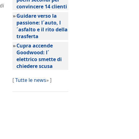
di
convincere 14 clienti
»
Guidare verso la
passione: l´auto, l
´asfalto e il rito della
trasferta
»
Cupra accende
Goodwood: l´
elettrico smette di
chiedere scusa
[
Tutte le news
» ]