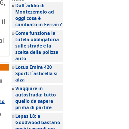
6,
»
Dall´addio di
Montezemolo ad
oggi cosa è
il
cambiato in Ferrari?
»
Come funziona la
al
tutela obbligatoria
sulle strade e la
scelta della polizza
auto
»
Lotus Emira 420
Sport: l´asticella si
alza
i
»
Viaggiare in
autostrada: tutto
quello da sapere
no
prima di partire
a
»
Lepas L8: a
Goodwood bastano
pochi secondi per