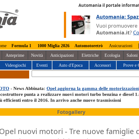
Automania il portale informat
Automania: Spaz
Vuoi promuovere la
Automania.it
?
Co
ome
Formula 1
1000 Miglia 2026
Automotoretrò
Assicurazioni
Anteprime
Novità
Anticipazioni
Elettriche
Ecologia
Saloni
Videogiochi
Eventi
Auto d'Epoca
Accessori
Prove e 
OTO
- News Abbinata:
Opel aggiorna la gamma delle motorizzazion
 costruttore punta a realizzare nuovi motori turbo benzina e diesel 1
ù efficienti entro il 2016. In arrivo anche nuove trasmissioni
Fotogallery
Opel nuovi motori - Tre nuove famiglie d