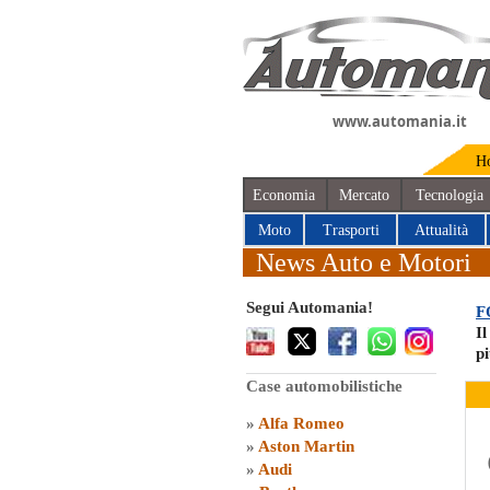
www.automania.it
H
Economia
Mercato
Tecnologia
Moto
Trasporti
Attualità
News Auto e Motori
Segui Automania!
F
Il
pi
Case automobilistiche
»
Alfa Romeo
»
Aston Martin
»
Audi