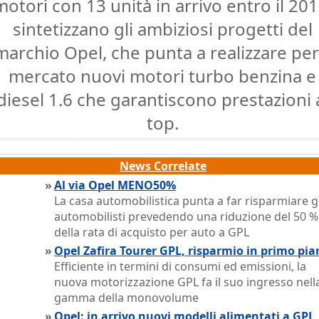
motori con 13 unità in arrivo entro il 201
sintetizzano gli ambiziosi progetti del
marchio Opel, che punta a realizzare per 
mercato nuovi motori turbo benzina e
diesel 1.6 che garantiscono prestazioni 
top.
News Correlate
»
Al via Opel MENO50%
La casa automobilistica punta a far risparmiare gl
automobilisti prevedendo una riduzione del 50 %
della rata di acquisto per auto a GPL
»
Opel Zafira Tourer GPL, risparmio in primo pia
Efficiente in termini di consumi ed emissioni, la
nuova motorizzazione GPL fa il suo ingresso nell
gamma della monovolume
»
Opel: in arrivo nuovi modelli alimentati a GPL