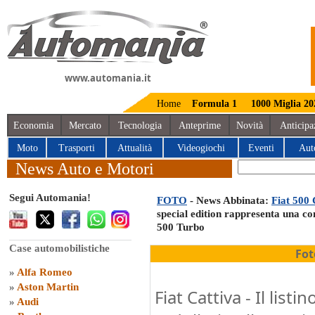
www.automania.it
Home
Formula 1
1000 Miglia 20
Economia
Mercato
Tecnologia
Anteprime
Novità
Anticipa
Moto
Trasporti
Attualità
Videogiochi
Eventi
Aut
News Auto e Motori
Segui Automania!
FOTO
- News Abbinata:
Fiat 500 
special edition rappresenta una co
500 Turbo
Case automobilistiche
Fot
»
Alfa Romeo
»
Aston Martin
Fiat Cattiva - Il list
»
Audi