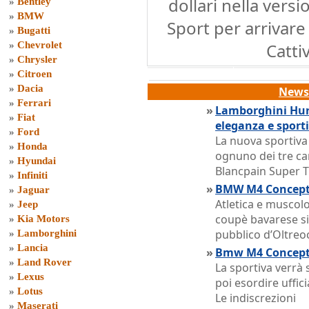
dollari nella versi
»
Bentley
»
BMW
Sport per arrivare 
»
Bugatti
»
Chevrolet
Catti
»
Chrysler
»
Citroen
»
Dacia
News 
»
Ferrari
»
Lamborghini Hura
»
Fiat
eleganza e sport
»
Ford
La nuova sportiva
»
Honda
ognuno dei tre 
»
Hyundai
Blancpain Super 
»
Infiniti
»
BMW M4 Concept s
»
Jaguar
Atletica e muscol
»
Jeep
coupè bavarese si
»
Kia Motors
pubblico d’Oltre
»
Lamborghini
»
Lancia
»
Bmw M4 Concept 
»
Land Rover
La sportiva verrà
»
Lexus
poi esordire uffic
»
Lotus
Le indiscrezioni
»
Maserati