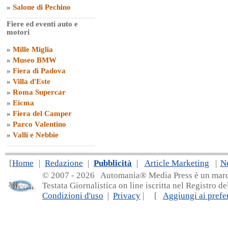
»
Salone di Pechino
Fiere ed eventi auto e
motori
»
Mille Miglia
»
Museo BMW
»
Fiera di Padova
»
Villa d'Este
»
Roma Supercar
»
Eicma
»
Fiera del Camper
»
Parco Valentino
»
Valli e Nebbie
[
Home
|
Redazione
|
Pubblicità
|
Article Marketing
|
N
© 2007 - 20
26 Automania® Media Press è un marchio 
Testata Giornalistica on line iscritta nel Registro d
Condizioni d'uso
|
Privacy
| [
Aggiungi ai prefer