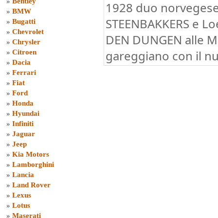
»
Bentley
1928 duo norvegese
»
BMW
STEENBAKKERS e Lo
»
Bugatti
»
Chevrolet
DEN DUNGEN alle Mil
»
Chrysler
gareggiano con il n
»
Citroen
»
Dacia
»
Ferrari
»
Fiat
»
Ford
»
Honda
»
Hyundai
»
Infiniti
»
Jaguar
»
Jeep
»
Kia Motors
»
Lamborghini
»
Lancia
»
Land Rover
»
Lexus
»
Lotus
»
Maserati