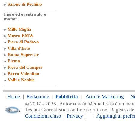
»
Salone di Pechino
Fiere ed eventi auto e
motori
»
Mille Miglia
»
Museo BMW
»
Fiera di Padova
»
Villa d'Este
»
Roma Supercar
»
Eicma
»
Fiera del Camper
»
Parco Valentino
»
Valli e Nebbie
[
Home
|
Redazione
|
Pubblicità
|
Article Marketing
|
N
© 2007 - 20
26 Automania® Media Press è un marchio 
Testata Giornalistica on line iscritta nel Registro d
Condizioni d'uso
|
Privacy
| [
Aggiungi ai prefer