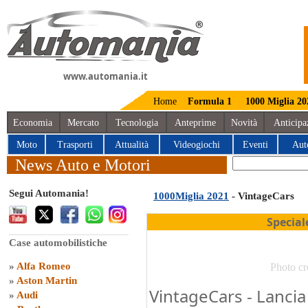
www.automania.it
Home
Formula 1
1000 Miglia 20
Economia
Mercato
Tecnologia
Anteprime
Novità
Anticipa
Moto
Trasporti
Attualità
Videogiochi
Eventi
Aut
News Auto e Motori
Segui Automania!
1000Miglia 2021
- VintageCars
Special
Case automobilistiche
»
Alfa Romeo
Photo cr
»
Aston Martin
VintageCars - Lanci
»
Audi