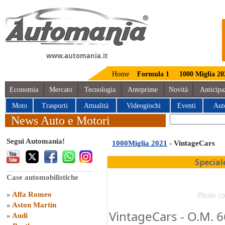
www.automania.it
Home
Formula 1
1000 Miglia 20
Economia
Mercato
Tecnologia
Anteprime
Novità
Anticipa
Moto
Trasporti
Attualità
Videogiochi
Eventi
Aut
News Auto e Motori
Segui Automania!
1000Miglia 2021
- VintageCars
Special
Case automobilistiche
»
Alfa Romeo
Photo cr
»
Aston Martin
VintageCars - O.M.
»
Audi