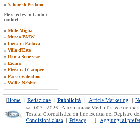
»
Salone di Pechino
Fiere ed eventi auto e
motori
»
Mille Miglia
»
Museo BMW
»
Fiera di Padova
»
Villa d'Este
»
Roma Supercar
»
Eicma
»
Fiera del Camper
»
Parco Valentino
»
Valli e Nebbie
[
Home
|
Redazione
|
Pubblicità
|
Article Marketing
|
N
© 2007 - 20
26 Automania® Media Press è un marchio 
Testata Giornalistica on line iscritta nel Registro d
Condizioni d'uso
|
Privacy
| [
Aggiungi ai prefer