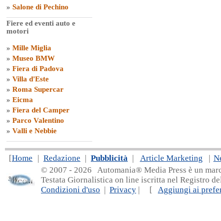
»
Salone di Pechino
Fiere ed eventi auto e
motori
»
Mille Miglia
»
Museo BMW
»
Fiera di Padova
»
Villa d'Este
»
Roma Supercar
»
Eicma
»
Fiera del Camper
»
Parco Valentino
»
Valli e Nebbie
[
Home
|
Redazione
|
Pubblicità
|
Article Marketing
|
N
© 2007 - 20
26 Automania® Media Press è un marchio 
Testata Giornalistica on line iscritta nel Registro d
Condizioni d'uso
|
Privacy
| [
Aggiungi ai prefer