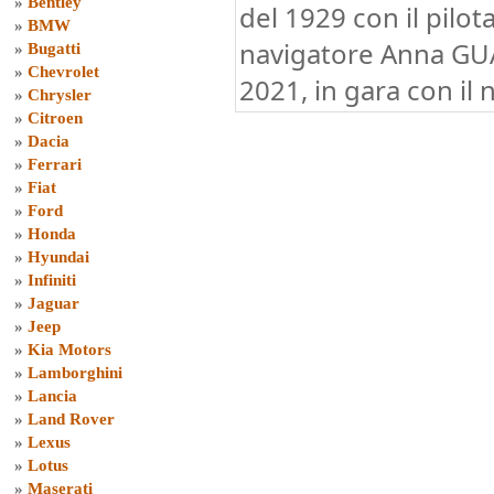
»
Bentley
del 1929 con il pilot
»
BMW
navigatore Anna GUA
»
Bugatti
»
Chevrolet
2021, in gara con il
»
Chrysler
»
Citroen
»
Dacia
»
Ferrari
»
Fiat
»
Ford
»
Honda
»
Hyundai
»
Infiniti
»
Jaguar
»
Jeep
»
Kia Motors
»
Lamborghini
»
Lancia
»
Land Rover
»
Lexus
»
Lotus
»
Maserati