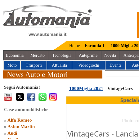
www.automania.it
Home
Formula 1
1000 Miglia 20
Economia
Mercato
Tecnologia
Anteprime
Novità
Anticipa
Moto
Trasporti
Attualità
Videogiochi
Eventi
Aut
News Auto e Motori
Segui Automania!
1000Miglia 2021
- VintageCars
Special
Case automobilistiche
»
Alfa Romeo
Photo cr
»
Aston Martin
VintageCars - Lanci
»
Audi