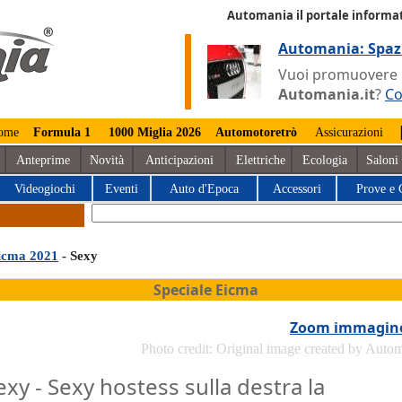
Automania il portale informat
Automania: Spaz
Vuoi promuovere la
Automania.it
?
Co
ome
Formula 1
1000 Miglia 2026
Automotoretrò
Assicurazioni
Anteprime
Novità
Anticipazioni
Elettriche
Ecologia
Saloni
Videogiochi
Eventi
Auto d'Epoca
Accessori
Prove e 
icma 2021
- Sexy
Speciale Eicma
Zoom immagin
Photo credit: Original image created by Auto
exy - Sexy hostess sulla destra la