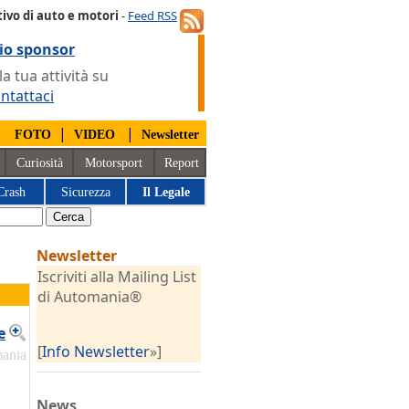
ivo di auto e motori
-
Feed RSS
io sponsor
 tua attività su
ntattaci
|
|
|
FOTO
VIDEO
Newsletter
Curiosità
Motorsport
Report
Crash
Sicurezza
Il Legale
Newsletter
Iscriviti alla Mailing List
di Automania®
e
[
Info Newsletter
»]
mania
News