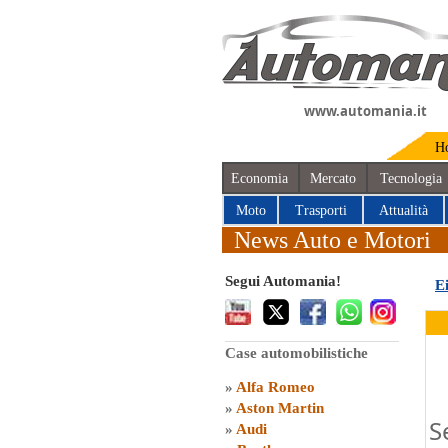
www.automania.it
H
Economia
Mercato
Tecnologia
Moto
Trasporti
Attualità
News Auto e Motori
Segui Automania!
E
Case automobilistiche
»
Alfa Romeo
»
Aston Martin
S
»
Audi