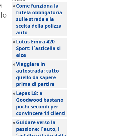
a
»
Come funziona la
tutela obbligatoria
 lo
sulle strade e la
scelta della polizza
auto
»
Lotus Emira 420
Sport: l´asticella si
alza
»
Viaggiare in
autostrada: tutto
quello da sapere
prima di partire
»
Lepas L8: a
Goodwood bastano
pochi secondi per
convincere 14 clienti
»
Guidare verso la
passione: l´auto, l
´asfalto e il rito della