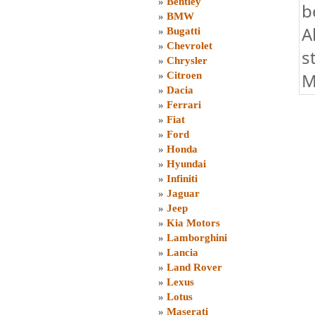
»
Bentley
b
»
BMW
A
»
Bugatti
»
Chevrolet
s
»
Chrysler
M
»
Citroen
»
Dacia
»
Ferrari
»
Fiat
»
Ford
»
Honda
»
Hyundai
»
Infiniti
»
Jaguar
»
Jeep
»
Kia Motors
»
Lamborghini
»
Lancia
»
Land Rover
»
Lexus
»
Lotus
»
Maserati