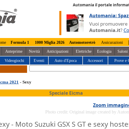
Automania il portale informat
Automania: Spaz
Vuoi promuovere la
Automania.it
?
Co
ome
Formula 1
1000 Miglia 2026
Automotoretrò
Assicurazioni
Anteprime
Novità
Anticipazioni
Elettriche
Ecologia
Saloni
Videogiochi
Eventi
Auto d'Epoca
Accessori
Prove e 
icma 2021
- Sexy
Speciale Eicma
Zoom immagin
Photo credit: Original image created by Auto
exy - Moto Suzuki GSX S GT e sexy hoste