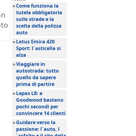
n
»
Come funziona la
tutela obbligatoria
on
sulle strade e la
oto
scelta della polizza
auto
»
Lotus Emira 420
Sport: l´asticella si
alza
»
Viaggiare in
autostrada: tutto
quello da sapere
prima di partire
»
Lepas L8: a
Goodwood bastano
pochi secondi per
convincere 14 clienti
»
Guidare verso la
passione: l´auto, l
´asfalto e il rito della