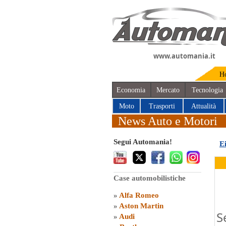
www.automania.it
H
Economia
Mercato
Tecnologia
Moto
Trasporti
Attualità
News Auto e Motori
Segui Automania!
E
Case automobilistiche
»
Alfa Romeo
»
Aston Martin
S
»
Audi