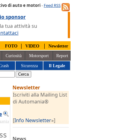
ivo di auto e motori
-
Feed RSS
io sponsor
 tua attività su
ntattaci
|
|
|
FOTO
VIDEO
Newsletter
Curiosità
Motorsport
Report
Crash
Sicurezza
Il Legale
Newsletter
Iscriviti alla Mailing List
di Automania®
e
[
Info Newsletter
»]
mania
ss
News