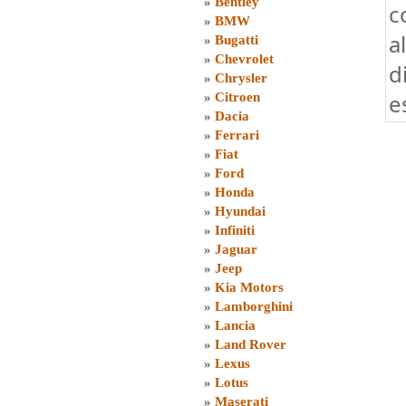
»
Bentley
c
»
BMW
a
»
Bugatti
»
Chevrolet
d
»
Chrysler
e
»
Citroen
»
Dacia
»
Ferrari
»
Fiat
»
Ford
»
Honda
»
Hyundai
»
Infiniti
»
Jaguar
»
Jeep
»
Kia Motors
»
Lamborghini
»
Lancia
»
Land Rover
»
Lexus
»
Lotus
»
Maserati