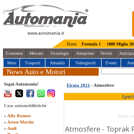
www.automania.it
Home
Formula 1
1000 Miglia 20
Economia
Mercato
Tecnologia
Anteprime
Novità
Anticipa
Moto
Trasporti
Attualità
Videogiochi
Eventi
Aut
News Auto e Motori
Segui Automania!
Eicma 2021
- Atmosfere
Spec
Case automobilistiche
»
Alfa Romeo
Photo cr
»
Aston Martin
Atmosfere - Toprak R
»
Audi