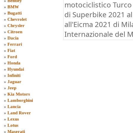
»
Bentley
motociclistico Turc
»
BMW
di Superbike 2021 a
»
Bugatti
»
Chevrolet
all'Eicma 2021 di Mil
»
Chrysler
Internazionale del M
»
Citroen
»
Dacia
»
Ferrari
»
Fiat
»
Ford
»
Honda
»
Hyundai
»
Infiniti
»
Jaguar
»
Jeep
»
Kia Motors
»
Lamborghini
»
Lancia
»
Land Rover
»
Lexus
»
Lotus
»
Maserati