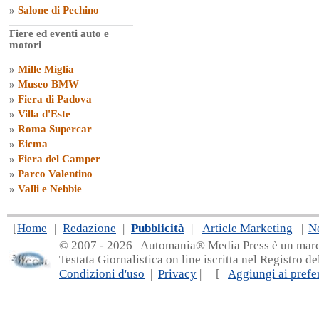
»
Salone di Pechino
Fiere ed eventi auto e
motori
»
Mille Miglia
»
Museo BMW
»
Fiera di Padova
»
Villa d'Este
»
Roma Supercar
»
Eicma
»
Fiera del Camper
»
Parco Valentino
»
Valli e Nebbie
[
Home
|
Redazione
|
Pubblicità
|
Article Marketing
|
N
© 2007 - 20
26 Automania® Media Press è un marchio 
Testata Giornalistica on line iscritta nel Registro d
Condizioni d'uso
|
Privacy
| [
Aggiungi ai prefer