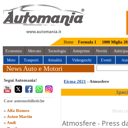
www.automania.it
Home
Formula 1
1000 Miglia 20
Economia
Mercato
Tecnologia
Anteprime
Novità
Anticipa
Moto
Trasporti
Attualità
Videogiochi
Eventi
Aut
News Auto e Motori
Segui Automania!
Eicma 2021
- Atmosfere
Spec
Case automobilistiche
»
Alfa Romeo
Photo cr
»
Aston Martin
Atmosfere - Press d
»
Audi