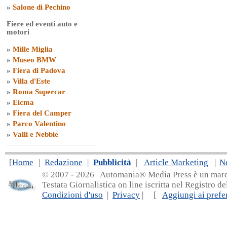
»
Salone di Pechino
Fiere ed eventi auto e
motori
»
Mille Miglia
»
Museo BMW
»
Fiera di Padova
»
Villa d'Este
»
Roma Supercar
»
Eicma
»
Fiera del Camper
»
Parco Valentino
»
Valli e Nebbie
[
Home
|
Redazione
|
Pubblicità
|
Article Marketing
|
N
© 2007 - 20
26 Automania® Media Press è un marchio 
Testata Giornalistica on line iscritta nel Registro d
Condizioni d'uso
|
Privacy
| [
Aggiungi ai prefer