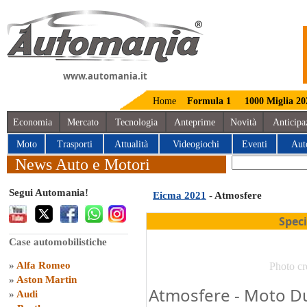
www.automania.it
Home
Formula 1
1000 Miglia 20
Economia
Mercato
Tecnologia
Anteprime
Novità
Anticipa
Moto
Trasporti
Attualità
Videogiochi
Eventi
Aut
News Auto e Motori
Segui Automania!
Eicma 2021
- Atmosfere
Spec
Case automobilistiche
»
Alfa Romeo
Photo cr
»
Aston Martin
Atmosfere - Moto Du
»
Audi