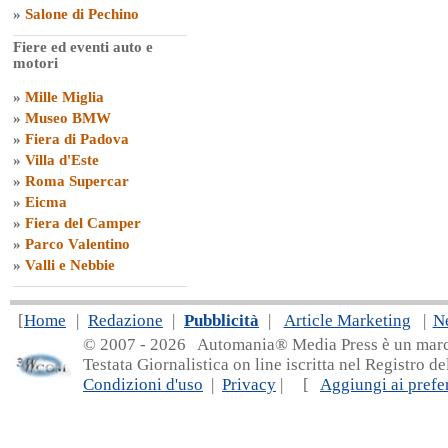
»
Salone di Pechino
Fiere ed eventi auto e
motori
»
Mille Miglia
»
Museo BMW
»
Fiera di Padova
»
Villa d'Este
»
Roma Supercar
»
Eicma
»
Fiera del Camper
»
Parco Valentino
»
Valli e Nebbie
[
Home
|
Redazione
|
Pubblicità
|
Article Marketing
|
N
© 2007 - 20
26 Automania® Media Press è un marchio 
Testata Giornalistica on line iscritta nel Registro d
Condizioni d'uso
|
Privacy
| [
Aggiungi ai prefer