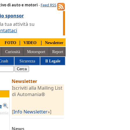
ivo di auto e motori
-
Feed RSS
io sponsor
 tua attività su
ntattaci
|
|
|
FOTO
VIDEO
Newsletter
Curiosità
Motorsport
Report
Crash
Sicurezza
Il Legale
Newsletter
Iscriviti alla Mailing List
di Automania®
e
[
Info Newsletter
»]
mania
News