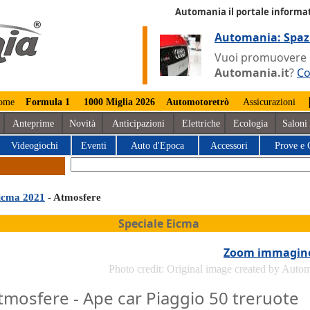
Automania il portale informat
Automania: Spaz
Vuoi promuovere la
Automania.it
?
Co
ome
Formula 1
1000 Miglia 2026
Automotoretrò
Assicurazioni
Anteprime
Novità
Anticipazioni
Elettriche
Ecologia
Saloni
Videogiochi
Eventi
Auto d'Epoca
Accessori
Prove e 
icma 2021
- Atmosfere
Speciale Eicma
Zoom immagin
Photo credit: Original image created by Auto
tmosfere - Ape car Piaggio 50 treruote