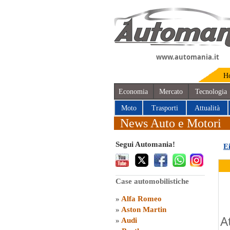
www.automania.it
H
Economia
Mercato
Tecnologia
Moto
Trasporti
Attualità
News Auto e Motori
Segui Automania!
E
Case automobilistiche
»
Alfa Romeo
»
Aston Martin
A
»
Audi