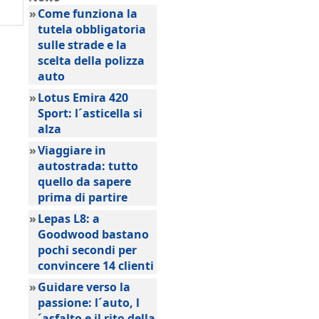
»
Come funziona la
tutela obbligatoria
sulle strade e la
scelta della polizza
auto
»
Lotus Emira 420
Sport: l´asticella si
alza
»
Viaggiare in
autostrada: tutto
quello da sapere
prima di partire
»
Lepas L8: a
Goodwood bastano
pochi secondi per
convincere 14 clienti
»
Guidare verso la
passione: l´auto, l
´asfalto e il rito della