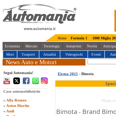
www.automania.it
Home
Formula 1
1000 Miglia 20
Economia
Mercato
Tecnologia
Anteprime
Novità
Anticipa
Moto
Trasporti
Attualità
Videogiochi
Eventi
Aut
News Auto e Motori
Segui Automania!
Eicma 2021
- Bimota
Spec
Case automobilistiche
»
Alfa Romeo
Photo cr
»
Aston Martin
Bimota - Brand Bimot
»
Audi