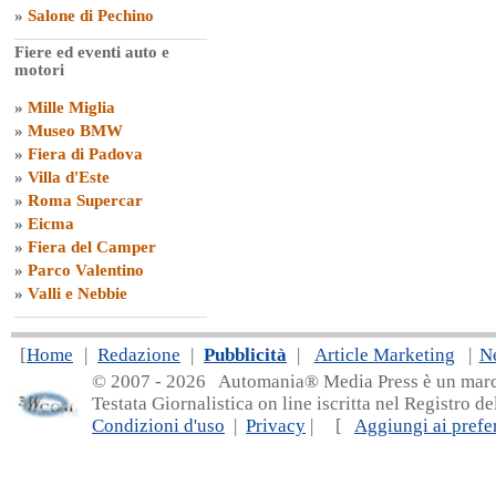
»
Salone di Pechino
Fiere ed eventi auto e
motori
»
Mille Miglia
»
Museo BMW
»
Fiera di Padova
»
Villa d'Este
»
Roma Supercar
»
Eicma
»
Fiera del Camper
»
Parco Valentino
»
Valli e Nebbie
[
Home
|
Redazione
|
Pubblicità
|
Article Marketing
|
N
© 2007 - 20
26 Automania® Media Press è un marchio 
Testata Giornalistica on line iscritta nel Registro d
Condizioni d'uso
|
Privacy
| [
Aggiungi ai prefer