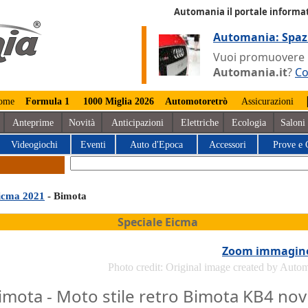
Automania il portale informat
Automania: Spaz
Vuoi promuovere la
Automania.it
?
Co
ome
Formula 1
1000 Miglia 2026
Automotoretrò
Assicurazioni
Anteprime
Novità
Anticipazioni
Elettriche
Ecologia
Saloni
Videogiochi
Eventi
Auto d'Epoca
Accessori
Prove e 
icma 2021
- Bimota
Speciale Eicma
Zoom immagin
Photo credit: Original image created by Auto
imota - Moto stile retro Bimota KB4 nov