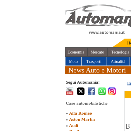
www.automania.it
H
Economia
Mercato
Tecnologia
Moto
Trasporti
Attualità
News Auto e Motori
Segui Automania!
E
Case automobilistiche
»
Alfa Romeo
»
Aston Martin
B
»
Audi