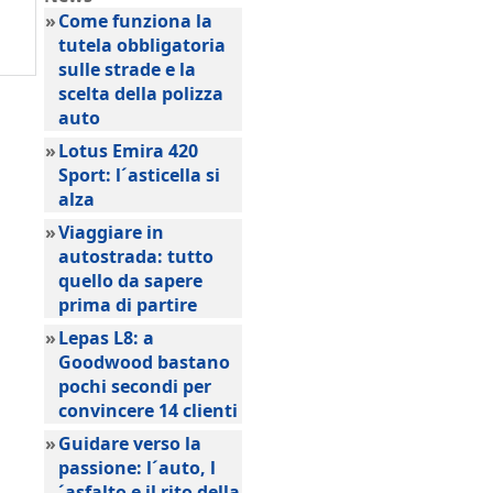
»
Come funziona la
tutela obbligatoria
sulle strade e la
scelta della polizza
auto
»
Lotus Emira 420
Sport: l´asticella si
alza
»
Viaggiare in
autostrada: tutto
quello da sapere
prima di partire
»
Lepas L8: a
Goodwood bastano
pochi secondi per
convincere 14 clienti
»
Guidare verso la
passione: l´auto, l
´asfalto e il rito della