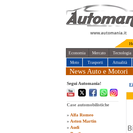
www.automania.it
H
Economia
Mercato
Tecnologia
Moto
Trasporti
Attualità
News Auto e Motori
Segui Automania!
E
Case automobilistiche
»
Alfa Romeo
»
Aston Martin
B
»
Audi