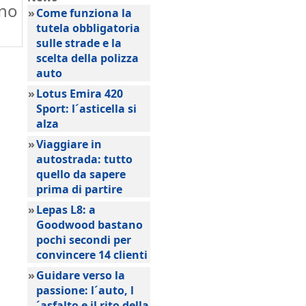
ano
»
Come funziona la
tutela obbligatoria
sulle strade e la
scelta della polizza
auto
»
Lotus Emira 420
Sport: l´asticella si
alza
»
Viaggiare in
autostrada: tutto
quello da sapere
prima di partire
»
Lepas L8: a
Goodwood bastano
pochi secondi per
convincere 14 clienti
»
Guidare verso la
passione: l´auto, l
´asfalto e il rito della