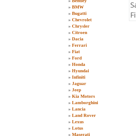
»
Bentley
S
»
BMW
F
»
Bugatti
»
Chevrolet
»
Chrysler
»
Citroen
»
Dacia
»
Ferrari
»
Fiat
»
Ford
»
Honda
»
Hyundai
»
Infiniti
»
Jaguar
»
Jeep
»
Kia Motors
»
Lamborghini
»
Lancia
»
Land Rover
»
Lexus
»
Lotus
»
Maserati