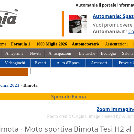
Automania il portale informat
Automania: Spaz
Vuoi promuovere la
Automania.it
?
Co
ome
Formula 1
1000 Miglia 2026
Automotoretrò
Assicurazioni
Anteprime
Novità
Anticipazioni
Elettriche
Ecologia
Saloni
Videogiochi
Eventi
Auto d'Epoca
Accessori
Prove e 
icma 2021
- Bimota
Speciale Eicma
Zoom immagin
Photo credit: Original image created by Auto
imota - Moto sportiva Bimota Tesi H2 al