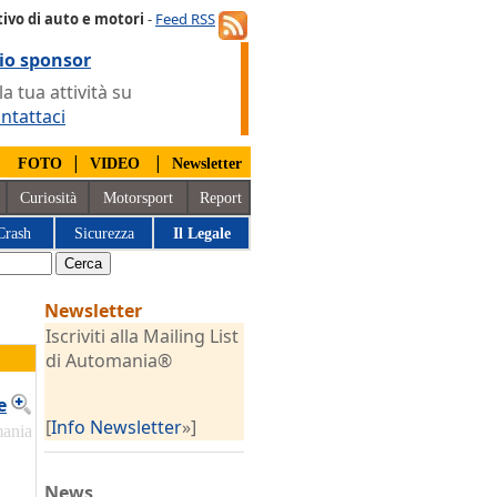
ivo di auto e motori
-
Feed RSS
io sponsor
 tua attività su
ntattaci
|
|
|
FOTO
VIDEO
Newsletter
Curiosità
Motorsport
Report
Crash
Sicurezza
Il Legale
Newsletter
Iscriviti alla Mailing List
di Automania®
e
[
Info Newsletter
»]
mania
News