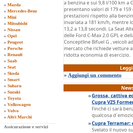
a benzina e sui 9,8 l/100 km a 
»
Mazda
presentano valori di 179 e 15
»
Mercedes-Benz
prestazioni rispetto alla benzi
»
Mini
invariata a 181 km/h, mentre l
»
Mitsubishi
13,2 a 13,8 secondi. La Seat Alt
»
Nissan
delle Ford C-Max 2.0 GPL e del
»
Opel
Conceptline Bifuel G , veicoli a
»
Peugeot
mercato che richiede vetture a
»
Porsche
ridotta economia di esercizio.
»
Renault
di
Grazia Dragone
»
Saab
»
Seat
Legg
»
Skoda
»
Aggiungi un commento
»
Smart
»
Subaru
News
»
Suzuki
»
Grossa, cattiva e
»
Toyota
Cupra VZ5 Forme
»
Volkswagen
Finché ci sarà ben
»
Volvo
qualcosa d´emozio
»
Altri Marchi
»
Cupra Terramar: c
Assicurazione e servizi
Svelato il nuovo 