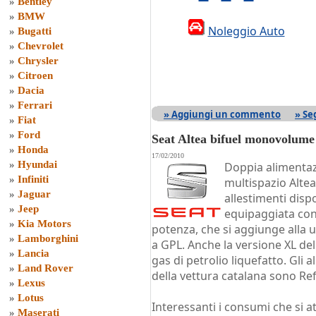
»
Bentley
»
BMW
Noleggio Auto
»
Bugatti
»
Chevrolet
»
Chrysler
»
Citroen
»
Dacia
»
Ferrari
» Aggiungi un commento
» Se
»
Fiat
»
Ford
Seat Altea bifuel monovolume
»
Honda
17/02/2010
»
Hyundai
Doppia alimentaz
»
Infiniti
multispazio Altea
»
Jaguar
allestimenti dispo
»
Jeep
equipaggiata con
»
Kia Motors
potenza, che si aggiunge alla 
»
Lamborghini
a GPL. Anche la versione XL de
»
Lancia
gas di petrolio liquefatto. Gli a
»
Land Rover
della vettura catalana sono Ref
»
Lexus
»
Lotus
Interessanti i consumi che si at
»
Maserati