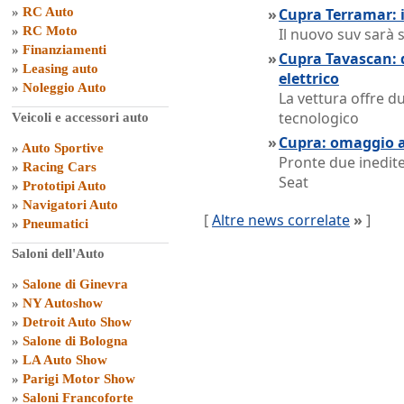
»
RC Auto
»
Cupra Terramar: 
»
RC Moto
Il nuovo suv sarà 
»
Finanziamenti
»
Cupra Tavascan: d
»
Leasing auto
elettrico
»
Noleggio Auto
La vettura offre d
tecnologico
Veicoli e accessori auto
»
Cupra: omaggio 
»
Auto Sportive
Pronte due inedite
»
Racing Cars
Seat
»
Prototipi Auto
»
Navigatori Auto
[
Altre news correlate
»
]
»
Pneumatici
Saloni dell'Auto
»
Salone di Ginevra
»
NY Autoshow
»
Detroit Auto Show
»
Salone di Bologna
»
LA Auto Show
»
Parigi Motor Show
»
Saloni Francoforte