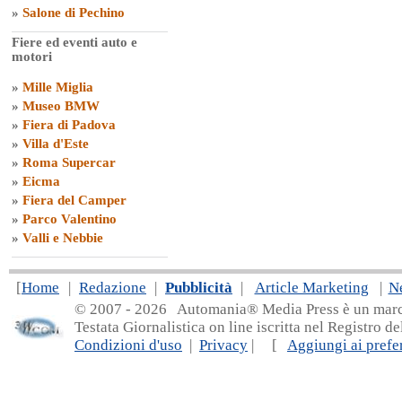
»
Salone di Pechino
Fiere ed eventi auto e
motori
»
Mille Miglia
»
Museo BMW
»
Fiera di Padova
»
Villa d'Este
»
Roma Supercar
»
Eicma
»
Fiera del Camper
»
Parco Valentino
»
Valli e Nebbie
[
Home
|
Redazione
|
Pubblicità
|
Article Marketing
|
N
© 2007 - 20
26 Automania® Media Press è un marchio 
Testata Giornalistica on line iscritta nel Registro d
Condizioni d'uso
|
Privacy
| [
Aggiungi ai prefer