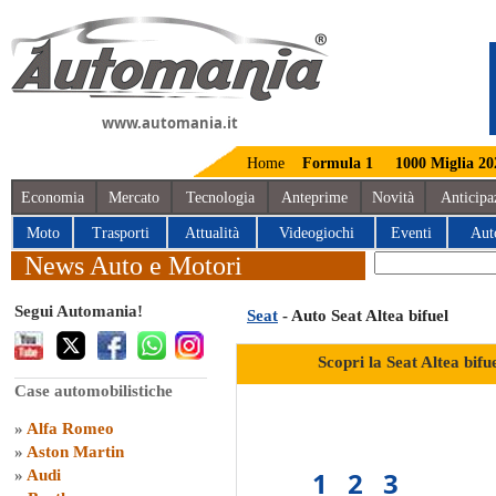
www.automania.it
Home
Formula 1
1000 Miglia 20
Economia
Mercato
Tecnologia
Anteprime
Novità
Anticipa
Moto
Trasporti
Attualità
Videogiochi
Eventi
Aut
News Auto e Motori
Segui Automania!
Seat
- Auto Seat Altea bifuel
Scopri la Seat Altea bi
Case automobilistiche
»
Alfa Romeo
»
Aston Martin
1
2
3
»
Audi