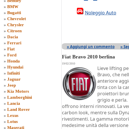
»
Bentley
»
BMW
Noleggio Auto
»
Bugatti
»
Chevrolet
»
Chrysler
»
Citroen
»
Dacia
»
Ferrari
» Aggiungi un commento
» Se
»
Fiat
»
Ford
Fiat Bravo 2010 berlina
»
Honda
19/02/2010
»
Hyundai
Lieve lifting p
»
Infiniti
Bravo, che nel
»
Jaguar
anteriore aggi
»
Jeep
tinta con la ca
»
Kia Motors
proiettori brun
»
Lamborghini
grigio e perla.
»
Lancia
offrono interni rinnovati. La v
»
Land Rover
carbon look, mentre sulla Dyn
»
Lexus
rivestimenti. La gamma motori
»
Lotus
medesime unità della versione p
»
Maserati