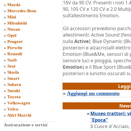
16V da 90 CV. Presenti i noti 1.4
»
Mazda
90, 105 CV e 120 CV e 2.0 Multi
»
Mercedes-Benz
sull’allestimento Emotion.
»
Mini
»
Mitsubishi
Gli accessori prevedono pacchet
»
Nissan
allestimenti: Active Sound (fen
»
Opel
sulla
Active
); Blue Dynamic (B
»
Peugeot
posteriori e alzacristalli elettri
»
Porsche
Emotion (Blue&Me, sensori di p
»
Renault
sensore luci e pioggia, specchie
»
Saab
»
Seat
Emotion
) e il Blue Sport (Blue
»
Skoda
posteriori e lunotto oscurati s
»
Smart
di
Grazia Dragone
»
Subaru
Legg
»
Suzuki
»
Aggiungi un commento
»
Toyota
»
Volkswagen
News
»
Volvo
»
Museo trattori: vi
»
Altri Marchi
´Epoca”
Assicurazione e servizi
Il Cuore d´Acciaio