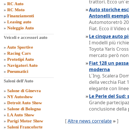
trattori. Ecco un´e
»
RC Auto
»
Auto storiche escl
»
RC Moto
Antonelli esempl
»
Finanziamenti
Automotoretrò 202
»
Leasing auto
Fiat. Ecco il Vide
»
Noleggio Auto
»
Le cinque auto pi
Veicoli e accessori auto
I modelli più rich
»
Auto Sportive
Toyota Yaris Cross,
»
Racing Cars
mercato però non o
»
Prototipi Auto
»
Fiat 128 un passat
»
Navigatori Auto
moderna
»
Pneumatici
L´Ing. Scalera Dom
Saloni dell'Auto
della vecchia Fiat 
elegante con linee
»
Salone di Ginevra
»
Le Perle del Sud: 
»
NY Autoshow
Grande partecipazi
»
Detroit Auto Show
conclusione della 
»
Salone di Bologna
»
LA Auto Show
[
Altre news correlate
»
]
»
Parigi Motor Show
»
Saloni Francoforte