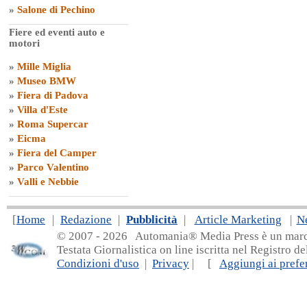
»
Salone di Pechino
Fiere ed eventi auto e
motori
»
Mille Miglia
»
Museo BMW
»
Fiera di Padova
»
Villa d'Este
»
Roma Supercar
»
Eicma
»
Fiera del Camper
»
Parco Valentino
»
Valli e Nebbie
[
Home
|
Redazione
|
Pubblicità
|
Article Marketing
|
N
© 2007 - 20
26 Automania® Media Press è un marchio 
Testata Giornalistica on line iscritta nel Registro d
Condizioni d'uso
|
Privacy
| [
Aggiungi ai prefer