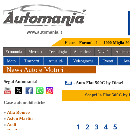
www.automania.it
Home
Formula 1
1000 Miglia 20
Economia
Mercato
Tecnologia
Anteprime
Novità
Anticipa
Moto
Trasporti
Attualità
Videogiochi
Eventi
Aut
News Auto e Motori
Segui Automania!
Fiat
- Auto Fiat 500C by Diesel
Scopri la Fiat 500C by 
Case automobilistiche
»
Alfa Romeo
»
Aston Martin
1
2
3
4
5
»
Audi