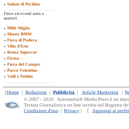
»
Salone di Pechino
Fiere ed eventi auto e
motori
»
Mille Miglia
»
Museo BMW
»
Fiera di Padova
»
Villa d'Este
»
Roma Supercar
»
Eicma
»
Fiera del Camper
»
Parco Valentino
»
Valli e Nebbie
[
Home
|
Redazione
|
Pubblicità
|
Article Marketing
|
N
© 2007 - 20
26 Automania® Media Press è un marchio 
Testata Giornalistica on line iscritta nel Registro d
Condizioni d'uso
|
Privacy
| [
Aggiungi ai prefer