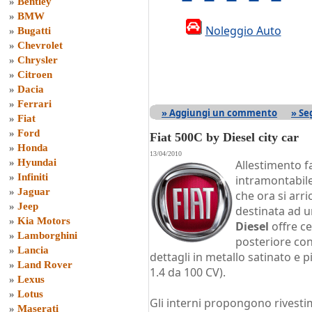
»
Bentley
»
BMW
Noleggio Auto
»
Bugatti
»
Chevrolet
»
Chrysler
»
Citroen
»
Dacia
»
Ferrari
» Aggiungi un commento
» Se
»
Fiat
»
Ford
Fiat 500C by Diesel city car
»
Honda
13/04/2010
»
Hyundai
Allestimento f
»
Infiniti
intramontabile
»
Jaguar
che ora si arri
»
Jeep
destinata ad u
»
Kia Motors
Diesel
offre ce
»
Lamborghini
posteriore con 
»
Lancia
dettagli in metallo satinato e pi
»
Land Rover
1.4 da 100 CV).
»
Lexus
»
Lotus
Gli interni propongono rivesti
»
Maserati