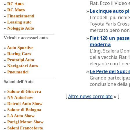
Fiat. Ecco il Vide
»
RC Auto
»
RC Moto
»
Le cinque auto pi
»
Finanziamenti
I modelli più rich
»
Leasing auto
Toyota Yaris Cross,
»
Noleggio Auto
mercato però non o
»
Fiat 128 un passat
Veicoli e accessori auto
moderna
»
Auto Sportive
L´Ing. Scalera Dom
»
Racing Cars
della vecchia Fiat 
»
Prototipi Auto
elegante con linee
»
Navigatori Auto
»
Le Perle del Sud: 
»
Pneumatici
Grande partecipazi
Saloni dell'Auto
conclusione della 
»
Salone di Ginevra
[
Altre news correlate
»
]
»
NY Autoshow
»
Detroit Auto Show
»
Salone di Bologna
»
LA Auto Show
»
Parigi Motor Show
»
Saloni Francoforte