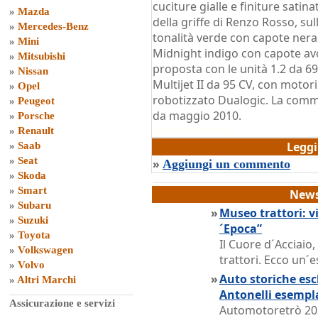
cuciture gialle e finiture satin
»
Mazda
della griffe di Renzo Rosso, sul
»
Mercedes-Benz
tonalità verde con capote nera
»
Mini
Midnight indigo con capote avo
»
Mitsubishi
proposta con le unità 1.2 da 69
»
Nissan
Multijet II da 95 CV, con motor
»
Opel
robotizzato Dualogic. La comme
»
Peugeot
da maggio 2010.
»
Porsche
di
Grazia Dragone
»
Renault
Legg
»
Saab
»
Seat
»
Aggiungi un commento
»
Skoda
»
Smart
News
»
Subaru
»
Museo trattori: vi
»
Suzuki
´Epoca”
»
Toyota
Il Cuore d´Acciaio
»
Volkswagen
trattori. Ecco un´e
»
Volvo
»
Auto storiche escl
»
Altri Marchi
Antonelli esempl
Assicurazione e servizi
Automotoretrò 202