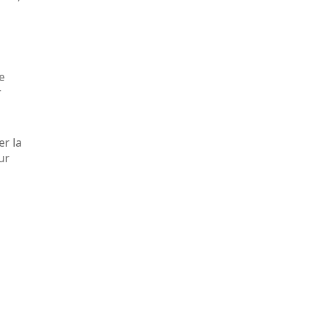
e
r
er la
ur