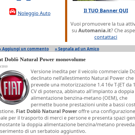
Il TUO Banner QUI
Noleggio Auto
Vuoi promuovere la tua attiv
su
Automania.it
? Che aspe
contattaci
» Aggiungi un commento
» Segnala ad un Amico
at Doblò Natural Power monovolume
4/2010
Versione inedita per il veicolo commerciale D
declinato nell’allestimento Natural Power che
prevede una motorizzazione 1.4 16v T-JET da 
CV di potenza, abbinato all'impianto a doppia
alimentazione benzina-metano (OEM), che
permette buone prestazioni unite a bassi cost
stione.
Fiat Doblò Natural Power
offre una configurazion
eale per il trasporto di merci e persone e presenta spazi ge
nostante la doppia alimentazione benzina/metano preveda
inserimento di un serbatoio aggiuntivo.