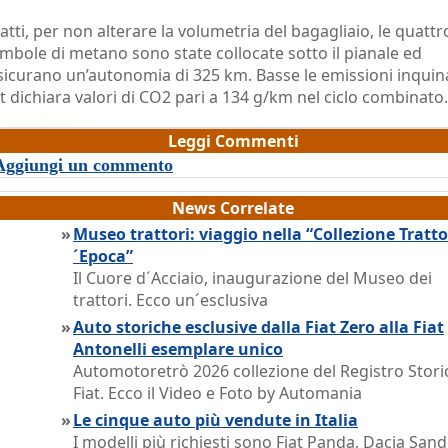
fatti, per non alterare la volumetria del bagagliaio, le quattr
mbole di metano sono state collocate sotto il pianale ed
sicurano un’autonomia di 325 km. Basse le emissioni inquina
at dichiara valori di CO2 pari a 134 g/km nel ciclo combinato.
razia Dragone
Leggi Commenti
Aggiungi un commento
News Correlate
»
Museo trattori: viaggio nella “Collezione Tratto
´Epoca”
Il Cuore d´Acciaio, inaugurazione del Museo dei
trattori. Ecco un´esclusiva
»
Auto storiche esclusive dalla Fiat Zero alla Fiat
Antonelli esemplare unico
Automotoretrò 2026 collezione del Registro Stori
Fiat. Ecco il Video e Foto by Automania
»
Le cinque auto più vendute in Italia
I modelli più richiesti sono Fiat Panda, Dacia Sand