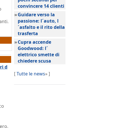
convincere 14 clienti
o
»
Guidare verso la
passione: l´auto, l
nti.
´asfalto e il rito della
trasferta
»
Cupra accende
Goodwood: l´
elettrico smette di
chiedere scusa
ri d
[
Tutte le news
» ]
co
ero,