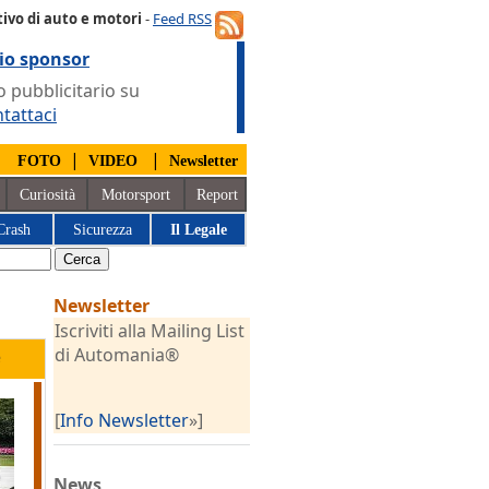
ivo di auto e motori
-
Feed RSS
io sponsor
 pubblicitario su
tattaci
|
|
|
FOTO
VIDEO
Newsletter
Curiosità
Motorsport
Report
Crash
Sicurezza
Il Legale
Newsletter
Iscriviti alla Mailing List
di Automania®
e
[
Info Newsletter
»]
News