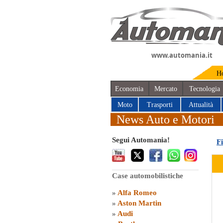
www.automania.it
H
Economia
Mercato
Tecnologia
Moto
Trasporti
Attualità
News Auto e Motori
Segui Automania!
Fi
Case automobilistiche
»
Alfa Romeo
»
Aston Martin
»
Audi