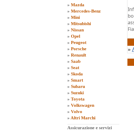
»
Mazda
In
»
Mercedes-Benz
bo
»
Mini
as
»
Mitsubishi
Fi
»
Nissan
di
G
»
Opel
»
Peugeot
»
»
Porsche
»
Renault
»
Saab
»
Seat
»
Skoda
»
Smart
»
Subaru
»
Suzuki
»
Toyota
»
Volkswagen
»
Volvo
»
Altri Marchi
Assicurazione e servizi