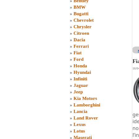
»
Bentley
»
BMW
»
Bugatti
»
Chevrolet
»
Chrysler
»
Citroen
»
Dacia
»
Ferrari
»
Fiat
»
Ford
Fi
»
Honda
16/0
»
Hyundai
»
Infiniti
»
Jaguar
»
Jeep
»
Kia Motors
»
Lamborghini
»
Lancia
ge
»
Land Rover
id
»
Lexus
no
»
Lotus
l’
»
Maserati