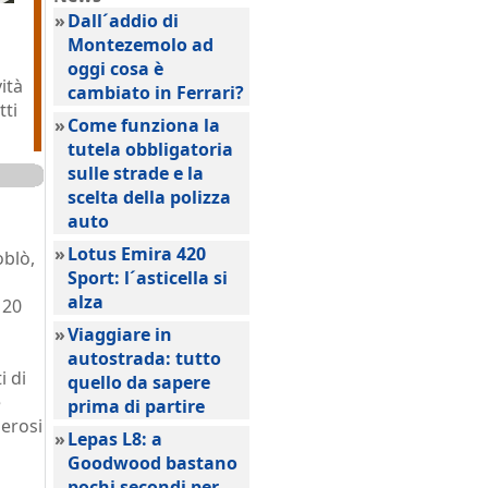
»
Dall´addio di
Montezemolo ad
oggi cosa è
ità
cambiato in Ferrari?
tti
»
Come funziona la
tutela obbligatoria
sulle strade e la
scelta della polizza
auto
»
Lotus Emira 420
oblò,
Sport: l´asticella si
alza
120
»
Viaggiare in
autostrada: tutto
i di
quello da sapere
e
prima di partire
nerosi
»
Lepas L8: a
Goodwood bastano
pochi secondi per