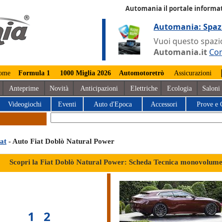
Automania il portale informat
Automania: Spaz
Vuoi questo spazio
Automania.it
Con
ome
Formula 1
1000 Miglia 2026
Automotoretrò
Assicurazioni
Anteprime
Novità
Anticipazioni
Elettriche
Ecologia
Saloni
Videogiochi
Eventi
Auto d'Epoca
Accessori
Prove e 
at
- Auto Fiat Doblò Natural Power
Scopri la Fiat Doblò Natural Power: Scheda Tecnica monovolum
1
2