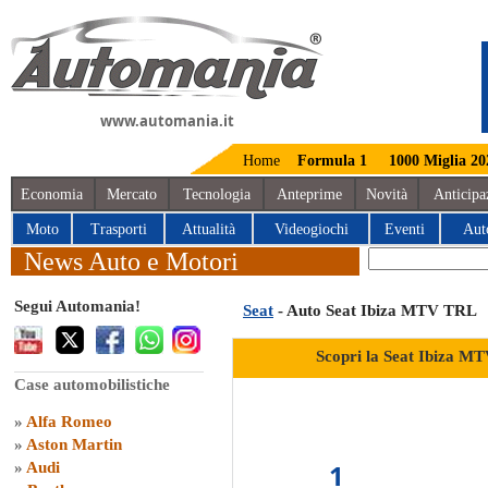
www.automania.it
Home
Formula 1
1000 Miglia 20
Economia
Mercato
Tecnologia
Anteprime
Novità
Anticipa
Moto
Trasporti
Attualità
Videogiochi
Eventi
Aut
News Auto e Motori
Segui Automania!
Seat
- Auto Seat Ibiza MTV TRL
Scopri la Seat Ibiza M
Case automobilistiche
»
Alfa Romeo
»
Aston Martin
1
»
Audi