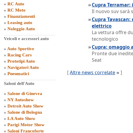
»
RC Auto
»
Cupra Terramar: 
»
RC Moto
Il nuovo suv sarà 
»
Finanziamenti
»
Cupra Tavascan: d
»
Leasing auto
elettrico
»
Noleggio Auto
La vettura offre d
tecnologico
Veicoli e accessori auto
»
Cupra: omaggio 
»
Auto Sportive
Pronte due inedite
»
Racing Cars
Seat
»
Prototipi Auto
»
Navigatori Auto
[
Altre news correlate
»
]
»
Pneumatici
Saloni dell'Auto
»
Salone di Ginevra
»
NY Autoshow
»
Detroit Auto Show
»
Salone di Bologna
»
LA Auto Show
»
Parigi Motor Show
»
Saloni Francoforte