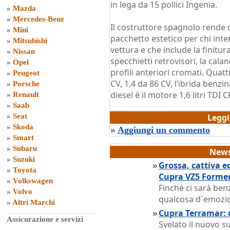
in lega da 15 pollici Ingenia.
»
Mazda
»
Mercedes-Benz
Il costruttore spagnolo rende 
»
Mini
pacchetto estetico per chi int
»
Mitsubishi
vettura e che include la finitur
»
Nissan
specchietti retrovisori, la cala
»
Opel
profili anteriori cromati. Quattr
»
Peugeot
CV, 1,4 da 86 CV, l’ibrida benzin
»
Porsche
diesel è il motore 1,6 litri TDI
»
Renault
di
Grazia Dragone
»
Saab
»
Seat
Legg
»
Skoda
»
Aggiungi un commento
»
Smart
»
Subaru
News
»
Suzuki
»
Grossa, cattiva e
»
Toyota
Cupra VZ5 Forme
»
Volkswagen
Finché ci sarà ben
»
Volvo
qualcosa d´emozio
»
Altri Marchi
»
Cupra Terramar: c
Assicurazione e servizi
Svelato il nuovo 