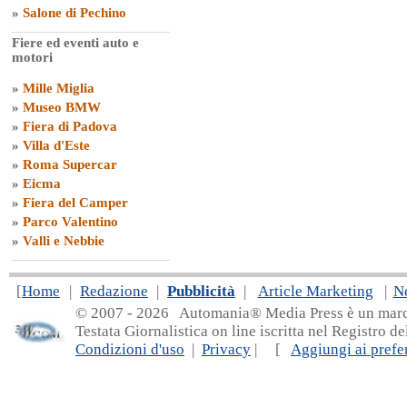
»
Salone di Pechino
Fiere ed eventi auto e
motori
»
Mille Miglia
»
Museo BMW
»
Fiera di Padova
»
Villa d'Este
»
Roma Supercar
»
Eicma
»
Fiera del Camper
»
Parco Valentino
»
Valli e Nebbie
[
Home
|
Redazione
|
Pubblicità
|
Article Marketing
|
N
© 2007 - 20
26 Automania® Media Press è un marchio 
Testata Giornalistica on line iscritta nel Registro d
Condizioni d'uso
|
Privacy
| [
Aggiungi ai prefer