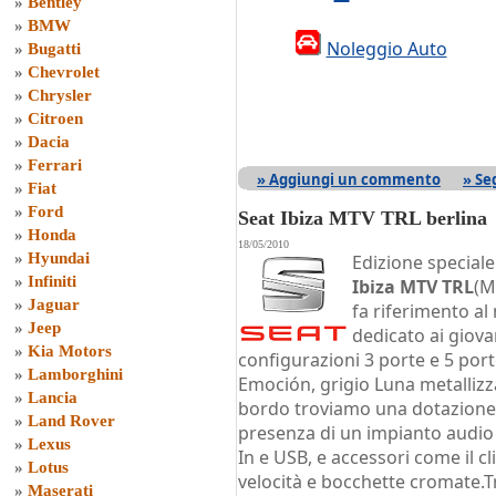
»
Bentley
»
BMW
Noleggio Auto
»
Bugatti
»
Chevrolet
»
Chrysler
»
Citroen
»
Dacia
»
Ferrari
» Aggiungi un commento
» Se
»
Fiat
»
Ford
Seat Ibiza MTV TRL berlina
»
Honda
18/05/2010
»
Hyundai
Edizione speciale
»
Infiniti
Ibiza MTV TRL
(M
»
Jaguar
fa riferimento a
»
Jeep
dedicato ai giovan
»
Kia Motors
configurazioni 3 porte e 5 port
»
Lamborghini
Emoción, grigio Luna metallizz
»
Lancia
bordo troviamo una dotazione 
»
Land Rover
presenza di un impianto audi
»
Lexus
In e USB, e accessori come il c
»
Lotus
velocità e bocchette cromate.Tra
»
Maserati