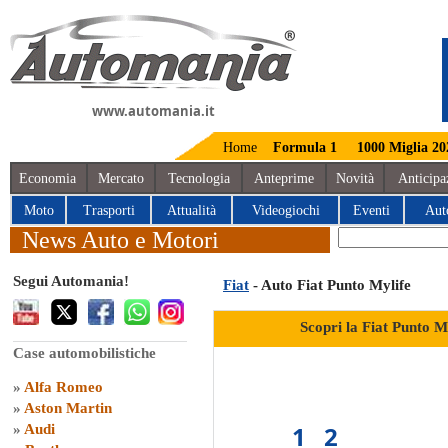
www.automania.it
Home
Formula 1
1000 Miglia 20
Economia
Mercato
Tecnologia
Anteprime
Novità
Anticipa
Moto
Trasporti
Attualità
Videogiochi
Eventi
Aut
News Auto e Motori
Segui Automania!
Fiat
- Auto Fiat Punto Mylife
Scopri la Fiat Punto M
Case automobilistiche
»
Alfa Romeo
»
Aston Martin
1
2
»
Audi