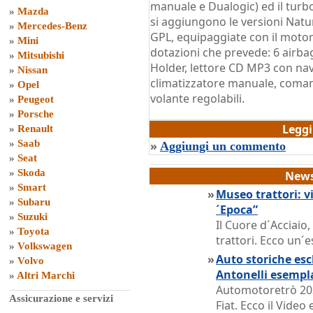
manuale e Dualogic) ed il turbo
»
Mazda
si aggiungono le versioni Nat
»
Mercedes-Benz
GPL, equipaggiate con il motore
»
Mini
dotazioni che prevede: 6 airba
»
Mitsubishi
Holder, lettore CD MP3 con n
»
Nissan
climatizzatore manuale, comandi
»
Opel
volante regolabili.
»
Peugeot
di
Grazia Dragone
»
Porsche
Legg
»
Renault
»
Saab
»
Aggiungi un commento
»
Seat
»
Skoda
News
»
Smart
»
Museo trattori: vi
»
Subaru
´Epoca”
»
Suzuki
Il Cuore d´Acciaio
»
Toyota
trattori. Ecco un´e
»
Volkswagen
»
Auto storiche escl
»
Volvo
Antonelli esempl
»
Altri Marchi
Automotoretrò 202
Assicurazione e servizi
Fiat. Ecco il Vide