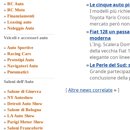
»
RC Auto
»
Le cinque auto pi
»
RC Moto
I modelli più rich
»
Finanziamenti
Toyota Yaris Cross,
»
Leasing auto
mercato però non o
»
Noleggio Auto
»
Fiat 128 un passat
moderna
Veicoli e accessori auto
L´Ing. Scalera Dom
»
Auto Sportive
della vecchia Fiat 
»
Racing Cars
elegante con linee
»
Prototipi Auto
»
Le Perle del Sud: 
»
Navigatori Auto
Grande partecipazi
»
Pneumatici
conclusione della 
Saloni dell'Auto
[
Altre news correlate
»
]
»
Salone di Ginevra
»
NY Autoshow
»
Detroit Auto Show
»
Salone di Bologna
»
LA Auto Show
»
Parigi Motor Show
»
Saloni Francoforte