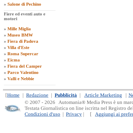
»
Salone di Pechino
Fiere ed eventi auto e
motori
»
Mille Miglia
»
Museo BMW
»
Fiera di Padova
»
Villa d'Este
»
Roma Supercar
»
Eicma
»
Fiera del Camper
»
Parco Valentino
»
Valli e Nebbie
[
Home
|
Redazione
|
Pubblicità
|
Article Marketing
|
N
© 2007 - 20
26 Automania® Media Press è un marchio 
Testata Giornalistica on line iscritta nel Registro d
Condizioni d'uso
|
Privacy
| [
Aggiungi ai prefer