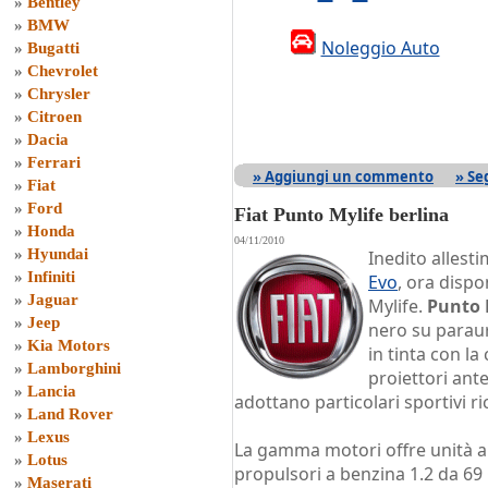
»
Bentley
»
BMW
Noleggio Auto
»
Bugatti
»
Chevrolet
»
Chrysler
»
Citroen
»
Dacia
»
Ferrari
» Aggiungi un commento
» Se
»
Fiat
»
Ford
Fiat Punto Mylife berlina
»
Honda
04/11/2010
»
Hyundai
Inedito allest
»
Infiniti
Evo
, ora dispo
»
Jaguar
Mylife.
Punto 
»
Jeep
nero su paraur
»
Kia Motors
in tinta con la
»
Lamborghini
proiettori ante
»
Lancia
adottano particolari sportivi ric
»
Land Rover
»
Lexus
La gamma motori offre unità a
»
Lotus
propulsori a benzina 1.2 da 69
»
Maserati