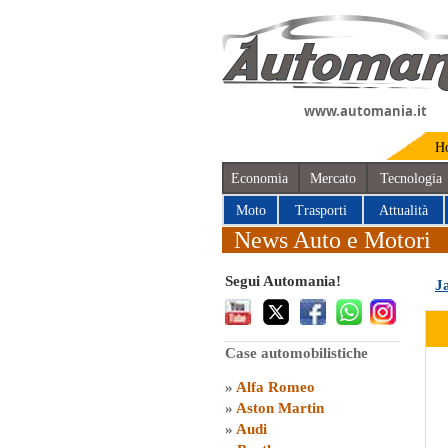
www.automania.it
H
Economia
Mercato
Tecnologia
Moto
Trasporti
Attualità
News Auto e Motori
Segui Automania!
J
Case automobilistiche
»
Alfa Romeo
»
Aston Martin
»
Audi