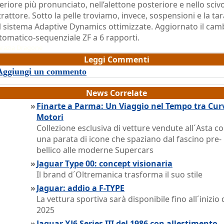
feriore più pronunciato, nell’alettone posteriore e nello sciv
trattore. Sotto la pelle troviamo, invece, sospensioni e la ta
l sistema Adaptive Dynamics ottimizzate. Aggiornato il cam
tomatico-sequenziale ZF a 6 rapporti.
razia Dragone
Leggi Commenti
Aggiungi un commento
News Correlate
»
Finarte a Parma: Un Viaggio nel Tempo tra Cur
Motori
Collezione esclusiva di vetture vendute all´Asta c
una parata di icone che spaziano dal fascino pre-
bellico alle moderne Supercars
»
Jaguar Type 00: concept visionaria
Il brand d´Oltremanica trasforma il suo stile
»
Jaguar: addio a F-TYPE
La vettura sportiva sarà disponibile fino all´inizio 
2025
»
Jaguar XJ6 Series III del 1986 con allestimento