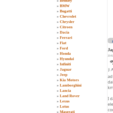
»
Bentley
»
BMW
»
Bugatti
»
Chevrolet
»
Chrysler
»
Citroen
»
Dacia
»
Ferrari
»
Fiat
»
Ford
Ja
»
Honda
25/0
»
Hyundai
»
Infiniti
»
Jaguar
»
Jeep
ad
»
Kia Motors
da
»
Lamborghini
km
»
Lancia
»
Land Rover
I 
»
Lexus
el
»
Lotus
co
»
Maserati