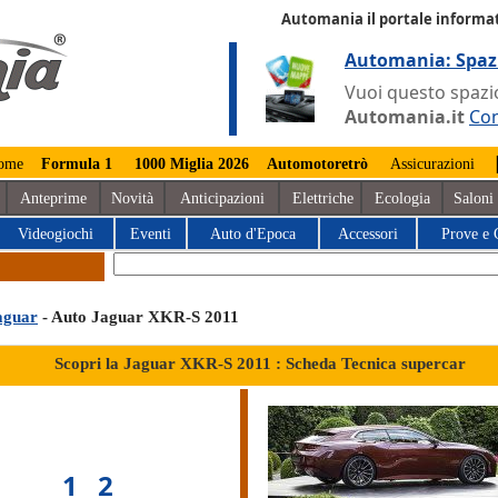
Automania il portale informat
Automania: Spaz
Vuoi questo spazio
Automania.it
Con
ome
Formula 1
1000 Miglia 2026
Automotoretrò
Assicurazioni
Anteprime
Novità
Anticipazioni
Elettriche
Ecologia
Saloni
Videogiochi
Eventi
Auto d'Epoca
Accessori
Prove e 
aguar
- Auto Jaguar XKR-S 2011
Scopri la Jaguar XKR-S 2011 : Scheda Tecnica supercar
1
2