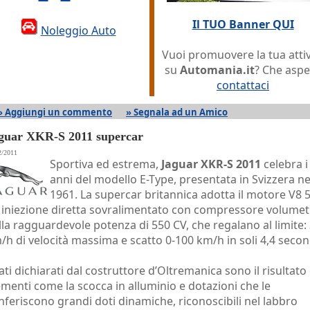
Il TUO Banner QUI
Noleggio Auto
Vuoi promuovere la tua attiv
su
Automania.it
? Che aspe
contattaci
» Aggiungi un commento
» Segnala ad un Amico
guar XKR-S 2011 supercar
2/2011
Sportiva ed estrema,
Jaguar XKR-S 2011
celebra i
anni del modello E-Type, presentata in Svizzera ne
1961. La supercar britannica adotta il motore V8 5 
 iniezione diretta sovralimentato con compressore volumet
lla ragguardevole potenza di 550 CV, che regalano al limite:
/h di velocità massima e scatto 0-100 km/h in soli 4,4 secon
dati dichiarati dal costruttore d’Oltremanica sono il risultato 
ementi come la scocca in alluminio e dotazioni che le
nferiscono grandi doti dinamiche, riconoscibili nel labbro