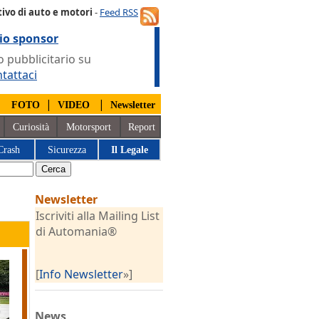
ivo di auto e motori
-
Feed RSS
io sponsor
 pubblicitario su
tattaci
|
|
|
FOTO
VIDEO
Newsletter
Curiosità
Motorsport
Report
Crash
Sicurezza
Il Legale
Newsletter
Iscriviti alla Mailing List
di Automania®
[
Info Newsletter
»]
News