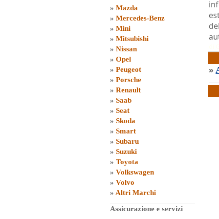
in
»
Mazda
es
»
Mercedes-Benz
de
»
Mini
au
»
Mitsubishi
di
G
»
Nissan
»
Opel
»
»
Peugeot
»
Porsche
»
Renault
»
Saab
»
Seat
»
Skoda
»
Smart
»
Subaru
»
Suzuki
»
Toyota
»
Volkswagen
»
Volvo
»
Altri Marchi
Assicurazione e servizi