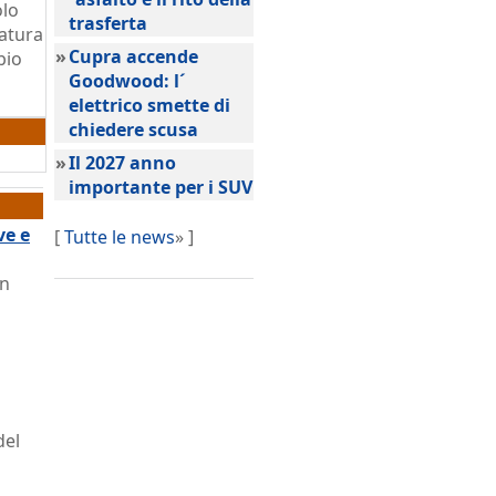
olo
trasferta
ratura
»
Cupra accende
bio
Goodwood: l´
elettrico smette di
chiedere scusa
»
Il 2027 anno
importante per i SUV
ve e
[
Tutte le news
» ]
on
del