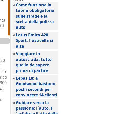
»
Come funziona la
tutela obbligatoria
sulle strade e la
ità
scelta della polizza
tti
auto
»
Lotus Emira 420
Sport: l´asticella si
alza
»
Viaggiare in
autostrada: tutto
 50
quello da sapere
l
prima di partire
litri
rico
»
Lepas L8: a
 300
Goodwood bastano
di.
pochi secondi per
convincere 14 clienti
di
»
Guidare verso la
passione: l´auto, l
´asfalto e il rito della