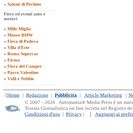
»
Salone di Pechino
Fiere ed eventi auto e
motori
»
Mille Miglia
»
Museo BMW
»
Fiera di Padova
»
Villa d'Este
»
Roma Supercar
»
Eicma
»
Fiera del Camper
»
Parco Valentino
»
Valli e Nebbie
[
Home
|
Redazione
|
Pubblicità
|
Article Marketing
|
N
© 2007 - 20
26 Automania® Media Press è un marchio 
Testata Giornalistica on line iscritta nel Registro d
Condizioni d'uso
|
Privacy
| [
Aggiungi ai prefer