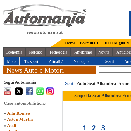
www.automania.it
Home
Formula 1
1000 Miglia 20
Economia
Mercato
Tecnologia
Anteprime
Novità
Anticipa
Moto
Trasporti
Attualità
Videogiochi
Eventi
Aut
News Auto e Motori
Segui Automania!
Seat
- Auto Seat Alhambra Ecomo
Scopri la Seat Alhambra Eco
Case automobilistiche
»
Alfa Romeo
»
Aston Martin
1
2
3
»
Audi