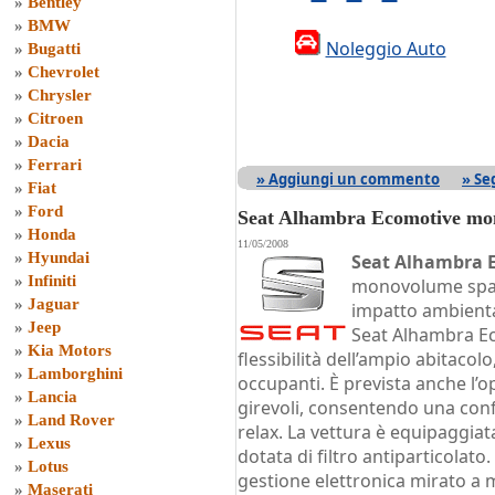
»
Bentley
»
BMW
Noleggio Auto
»
Bugatti
»
Chevrolet
»
Chrysler
»
Citroen
»
Dacia
»
Ferrari
» Aggiungi un commento
» Se
»
Fiat
»
Ford
Seat Alhambra Ecomotive m
»
Honda
11/05/2008
»
Hyundai
Seat Alhambra 
»
Infiniti
monovolume spagn
»
Jaguar
impatto ambiental
»
Jeep
Seat Alhambra Ec
»
Kia Motors
flessibilità dell’ampio abitacolo
»
Lamborghini
occupanti. È prevista anche l’op
»
Lancia
girevoli, consentendo una conf
»
Land Rover
relax. La vettura è equipaggiat
»
Lexus
dotata di filtro antiparticolato
»
Lotus
gestione elettronica mirato a m
»
Maserati