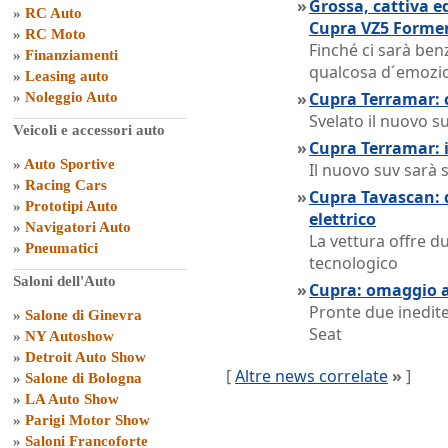
»
Grossa, cattiva e
»
RC Auto
Cupra VZ5 Forme
»
RC Moto
Finché ci sarà ben
»
Finanziamenti
qualcosa d´emozio
»
Leasing auto
»
Cupra Terramar: c
»
Noleggio Auto
Svelato il nuovo 
Veicoli e accessori auto
»
Cupra Terramar: 
»
Auto Sportive
Il nuovo suv sarà 
»
Racing Cars
»
Cupra Tavascan: d
»
Prototipi Auto
elettrico
»
Navigatori Auto
La vettura offre d
»
Pneumatici
tecnologico
Saloni dell'Auto
»
Cupra: omaggio 
Pronte due inedite
»
Salone di Ginevra
Seat
»
NY Autoshow
»
Detroit Auto Show
[
Altre news correlate
»
]
»
Salone di Bologna
»
LA Auto Show
»
Parigi Motor Show
»
Saloni Francoforte