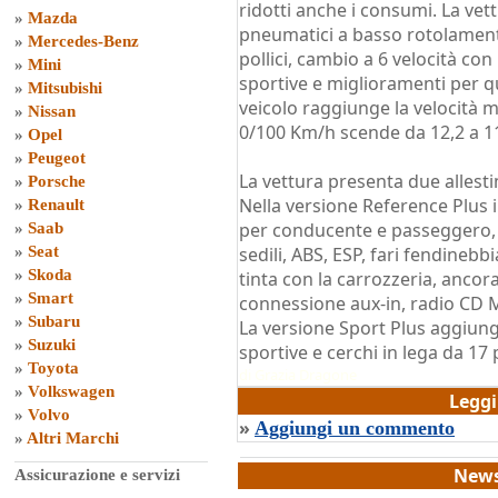
ridotti anche i consumi. La vet
»
Mazda
pneumatici a basso rotolamento
»
Mercedes-Benz
pollici, cambio a 6 velocità co
»
Mini
sportive e miglioramenti per q
»
Mitsubishi
veicolo raggiunge la velocità 
»
Nissan
0/100 Km/h scende da 12,2 a 11
»
Opel
»
Peugeot
La vettura presenta due allesti
»
Porsche
Nella versione Reference Plus i
»
Renault
per conducente e passeggero, lat
»
Saab
»
Seat
sedili, ABS, ESP, fari fendinebbia
»
Skoda
tinta con la carrozzeria, ancora
»
Smart
connessione aux-in, radio CD MP
»
Subaru
La versione Sport Plus aggiunge
»
Suzuki
sportive e cerchi in lega da 17 
»
Toyota
di
Grazia Dragone
»
Volkswagen
Legg
»
Volvo
»
Aggiungi un commento
»
Altri Marchi
News
Assicurazione e servizi