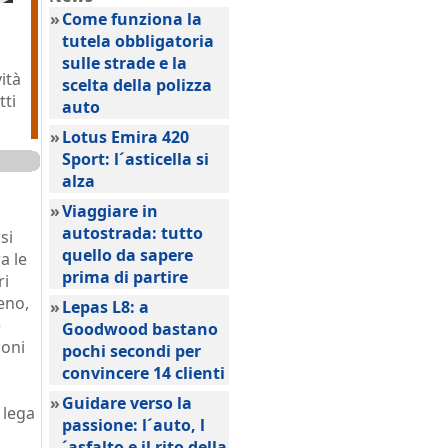
»
Come funziona la
tutela obbligatoria
sulle strade e la
ità
scelta della polizza
tti
auto
»
Lotus Emira 420
Sport: l´asticella si
alza
»
Viaggiare in
autostrada: tutto
 si
quello da sapere
a le
prima di partire
ri
xeno,
»
Lepas L8: a
e
Goodwood bastano
ioni
pochi secondi per
convincere 14 clienti
»
Guidare verso la
 lega
passione: l´auto, l
´asfalto e il rito della