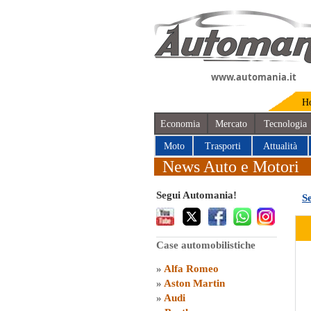
www.automania.it
H
Economia
Mercato
Tecnologia
Moto
Trasporti
Attualità
News Auto e Motori
Segui Automania!
S
Case automobilistiche
»
Alfa Romeo
»
Aston Martin
»
Audi