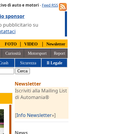
ivo di auto e motori
-
Feed RSS
io sponsor
 pubblicitario su
tattaci
|
|
|
FOTO
VIDEO
Newsletter
Curiosità
Motorsport
Report
Crash
Sicurezza
Il Legale
Newsletter
Iscriviti alla Mailing List
di Automania®
[
Info Newsletter
»]
News