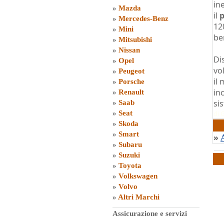
in
»
Mazda
il
p
»
Mercedes-Benz
12
»
Mini
be
»
Mitsubishi
»
Nissan
Di
»
Opel
vo
»
Peugeot
il
»
Porsche
in
»
Renault
si
»
Saab
»
Seat
di
G
»
Skoda
»
Smart
»
»
Subaru
»
Suzuki
»
Toyota
»
Volkswagen
»
Volvo
»
Altri Marchi
Assicurazione e servizi