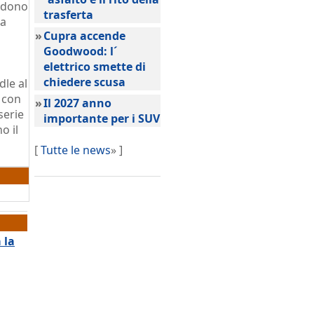
ludono
trasferta
da
»
Cupra accende
Goodwood: l´
elettrico smette di
chiedere scusa
le al
e con
»
Il 2027 anno
serie
importante per i SUV
o il
[
Tutte le news
» ]
 la