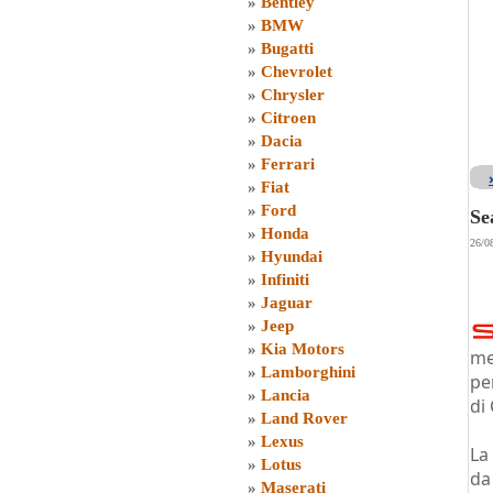
»
Bentley
»
BMW
»
Bugatti
»
Chevrolet
»
Chrysler
»
Citroen
»
Dacia
»
Ferrari
»
Fiat
»
Ford
Se
»
Honda
26/0
»
Hyundai
»
Infiniti
»
Jaguar
»
Jeep
»
Kia Motors
me
»
Lamborghini
pe
»
Lancia
di
»
Land Rover
»
Lexus
La
»
Lotus
da
»
Maserati