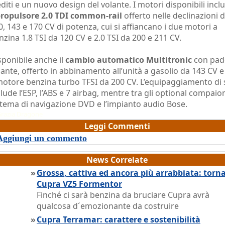
editi e un nuovo design del volante. I motori disponibili inc
ropulsore 2.0 TDI common-rail
offerto nelle declinazioni 
0, 143 e 170 CV di potenza, cui si affiancano i due motori a
nzina 1.8 TSI da 120 CV e 2.0 TSI da 200 e 211 CV.
sponibile anche il
cambio automatico Multitronic
con padd
lante, offerto in abbinamento all’unità a gasolio da 143 CV 
 motore benzina turbo TFSI da 200 CV. L’equipaggiamento di 
clude l’ESP, l’ABS e 7 airbag, mentre tra gli optional compaion
stema di navigazione DVD e l’impianto audio Bose.
razia Dragone
Leggi Commenti
Aggiungi un commento
News Correlate
»
Grossa, cattiva ed ancora più arrabbiata: torna
Cupra VZ5 Formentor
Finché ci sarà benzina da bruciare Cupra avrà
qualcosa d´emozionante da costruire
»
Cupra Terramar: carattere e sostenibilità