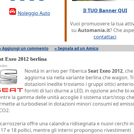
Il TUO Banner QUI
Noleggio Auto
Vuoi promuovere la tua attiv
su
Automania.it
? Che aspe
contattaci
» Aggiungi un commento
» Segnala ad un Amico
at Exeo 2012 berlina
8/2011
Novità in arrivo per l’iberica
Seat Exeo 2012
, che
aggiorna sia nella variante berlina che wagon. Tr
dotazioni inedite troviamo i gruppi ottici anterio
forniti di luci diurne a LED, in opzione anche bi-
ntre la gamma delle unità accoglie il sistema start/stop ch
rmette ai turbodiesel in dotazioni minori consumi ed emiss
 CO2.
 carrozzeria offre una calandra ridisegnata e nuovi cerchi in
 17 e 18 pollici, mentre gli interni propongono rivestimenti