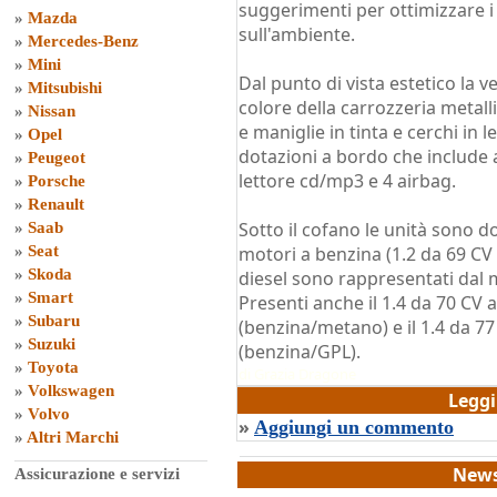
suggerimenti per ottimizzare i
»
Mazda
sull'ambiente.
»
Mercedes-Benz
»
Mini
Dal punto di vista estetico la v
»
Mitsubishi
colore della carrozzeria metal
»
Nissan
e maniglie in tinta e cerchi in le
»
Opel
dotazioni a bordo che include a
»
Peugeot
lettore cd/mp3 e 4 airbag.
»
Porsche
»
Renault
Sotto il cofano le unità sono d
»
Saab
»
Seat
motori a benzina (1.2 da 69 CV 
»
Skoda
diesel sono rappresentati dal m
»
Smart
Presenti anche il 1.4 da 70 CV
»
Subaru
(benzina/metano) e il 1.4 da 7
»
Suzuki
(benzina/GPL).
»
Toyota
di
Grazia Dragone
»
Volkswagen
Legg
»
Volvo
»
Aggiungi un commento
»
Altri Marchi
News
Assicurazione e servizi