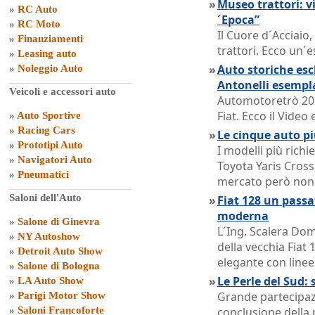
»
Museo trattori: vi
»
RC Auto
´Epoca”
»
RC Moto
Il Cuore d´Acciaio
»
Finanziamenti
trattori. Ecco un´e
»
Leasing auto
»
Auto storiche escl
»
Noleggio Auto
Antonelli esempl
Veicoli e accessori auto
Automotoretrò 202
Fiat. Ecco il Vide
»
Auto Sportive
»
Racing Cars
»
Le cinque auto pi
»
Prototipi Auto
I modelli più rich
»
Navigatori Auto
Toyota Yaris Cross,
»
Pneumatici
mercato però non o
Saloni dell'Auto
»
Fiat 128 un passat
moderna
»
Salone di Ginevra
L´Ing. Scalera Dom
»
NY Autoshow
della vecchia Fiat 
»
Detroit Auto Show
elegante con linee
»
Salone di Bologna
»
Le Perle del Sud: 
»
LA Auto Show
Grande partecipazi
»
Parigi Motor Show
»
Saloni Francoforte
conclusione della 