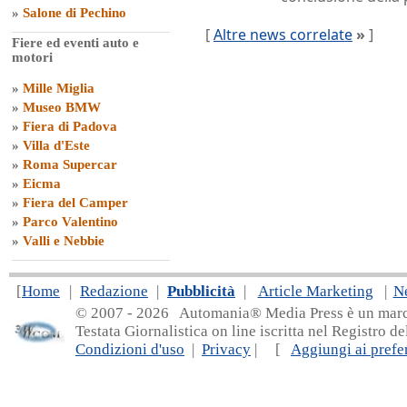
»
Salone di Pechino
[
Altre news correlate
»
]
Fiere ed eventi auto e
motori
»
Mille Miglia
»
Museo BMW
»
Fiera di Padova
»
Villa d'Este
»
Roma Supercar
»
Eicma
»
Fiera del Camper
»
Parco Valentino
»
Valli e Nebbie
[
Home
|
Redazione
|
Pubblicità
|
Article Marketing
|
N
© 2007 - 20
26 Automania® Media Press è un marchio 
Testata Giornalistica on line iscritta nel Registro d
Condizioni d'uso
|
Privacy
| [
Aggiungi ai prefer