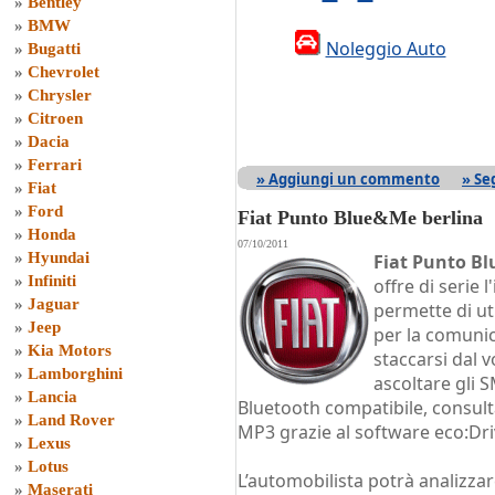
»
Bentley
»
BMW
Noleggio Auto
»
Bugatti
»
Chevrolet
»
Chrysler
»
Citroen
»
Dacia
»
Ferrari
» Aggiungi un commento
» Se
»
Fiat
»
Ford
Fiat Punto Blue&Me berlina
»
Honda
07/10/2011
»
Hyundai
Fiat Punto B
»
Infiniti
offre di serie
»
Jaguar
permette di uti
»
Jeep
per la comunic
»
Kia Motors
staccarsi dal v
»
Lamborghini
ascoltare gli S
»
Lancia
Bluetooth compatibile, consulta
»
Land Rover
MP3 grazie al software eco:Dri
»
Lexus
»
Lotus
L’automobilista potrà analizzare
»
Maserati