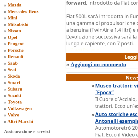
forward
, introdotto da Fiat co
»
Mazda
»
Mercedes-Benz
Fiat 500L sarà introdotta in Eu
»
Mini
una gamma di propulsori che 
»
Mitsubishi
a benzina (TwinAir e 1,4 litri) e 
»
Nissan
L’evoluzione successiva sarà la
»
Opel
lunga e capiente, con 7 posti.
»
Peugeot
di
Grazia Dragone
»
Porsche
Legg
»
Renault
»
Saab
»
Aggiungi un commento
»
Seat
»
Skoda
News
»
Smart
»
Museo trattori: vi
»
Subaru
´Epoca”
»
Suzuki
Il Cuore d´Acciaio
»
Toyota
trattori. Ecco un´e
»
Volkswagen
»
Auto storiche escl
»
Volvo
Antonelli esempl
»
Altri Marchi
Automotoretrò 202
Assicurazione e servizi
Fiat. Ecco il Vide