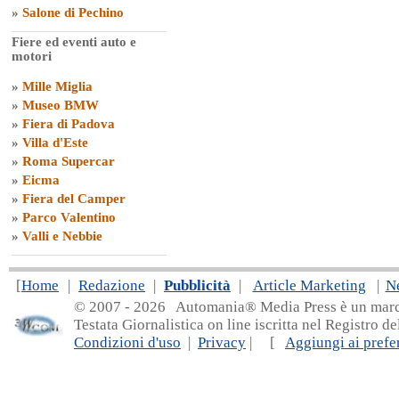
»
Salone di Pechino
Fiere ed eventi auto e
motori
»
Mille Miglia
»
Museo BMW
»
Fiera di Padova
»
Villa d'Este
»
Roma Supercar
»
Eicma
»
Fiera del Camper
»
Parco Valentino
»
Valli e Nebbie
[
Home
|
Redazione
|
Pubblicità
|
Article Marketing
|
N
© 2007 - 20
26 Automania® Media Press è un marchio 
Testata Giornalistica on line iscritta nel Registro d
Condizioni d'uso
|
Privacy
| [
Aggiungi ai prefer