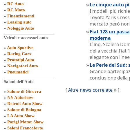
»
RC Auto
»
Le cinque auto pi
»
RC Moto
I modelli più rich
»
Finanziamenti
Toyota Yaris Cross,
»
Leasing auto
mercato però non o
»
Noleggio Auto
»
Fiat 128 un passat
moderna
Veicoli e accessori auto
L´Ing. Scalera Dom
»
Auto Sportive
della vecchia Fiat 
»
Racing Cars
elegante con linee
»
Prototipi Auto
»
Le Perle del Sud: 
»
Navigatori Auto
Grande partecipazi
»
Pneumatici
conclusione della 
Saloni dell'Auto
[
Altre news correlate
»
]
»
Salone di Ginevra
»
NY Autoshow
»
Detroit Auto Show
»
Salone di Bologna
»
LA Auto Show
»
Parigi Motor Show
»
Saloni Francoforte