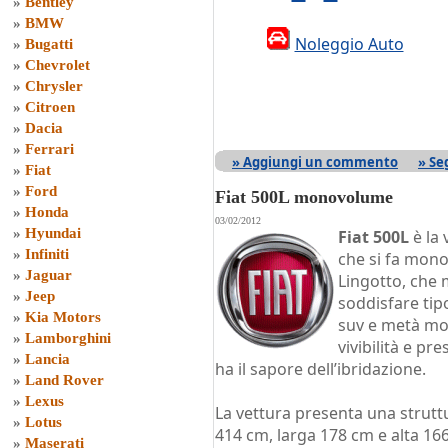
»
Bentley
»
BMW
Noleggio Auto
»
Bugatti
»
Chevrolet
»
Chrysler
»
Citroen
»
Dacia
»
Ferrari
» Aggiungi un commento
» Se
»
Fiat
»
Ford
Fiat 500L monovolume
»
Honda
03/02/2012
»
Hyundai
Fiat 500L
è la 
»
Infiniti
che si fa mono
»
Jaguar
Lingotto, che 
»
Jeep
soddisfare tipo
»
Kia Motors
suv e metà mon
»
Lamborghini
vivibilità e pr
»
Lancia
ha il sapore dell’ibridazione.
»
Land Rover
»
Lexus
La vettura presenta una strutt
»
Lotus
414 cm, larga 178 cm e alta 166
»
Maserati