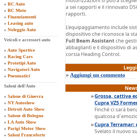
motorizzazioni si potrà scegli
»
RC Auto
a sei rapporti e il rinnovato DS
»
RC Moto
rapporti.
»
Finanziamenti
»
Leasing auto
L’equipaggiamento include siste
»
Noleggio Auto
dispositivo che riconosce la st
Veicoli e accessori auto
Full Beam Assistant
che gesti
abbaglianti e il dispositivo di
»
Auto Sportive
corsia Heading Control.
»
Racing Cars
di
Grazia Dragone
»
Prototipi Auto
Legg
»
Navigatori Auto
»
Aggiungi un commento
»
Pneumatici
Saloni dell'Auto
News
»
Grossa, cattiva e
»
Salone di Ginevra
Cupra VZ5 Forme
»
NY Autoshow
Finché ci sarà ben
»
Detroit Auto Show
qualcosa d´emozio
»
Salone di Bologna
»
LA Auto Show
»
Cupra Terramar: c
»
Parigi Motor Show
Svelato il nuovo 
»
Saloni Francoforte