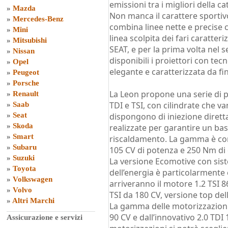
emissioni tra i migliori della ca
»
Mazda
Non manca il carattere sportivo
»
Mercedes-Benz
combina linee nette e precise 
»
Mini
linea scolpita dei fari caratteri
»
Mitsubishi
SEAT, e per la prima volta nel
»
Nissan
disponibili i proiettori con tecn
»
Opel
elegante e caratterizzata da fin
»
Peugeot
»
Porsche
La Leon propone una serie di po
»
Renault
TDI e TSI, con cilindrate che van
»
Saab
»
Seat
dispongono di iniezione diret
»
Skoda
realizzate per garantire un bas
»
Smart
riscaldamento. La gamma è co
»
Subaru
105 CV di potenza e 250 Nm di 
»
Suzuki
La versione Ecomotive con sis
»
Toyota
dell’energia è particolarmente e
»
Volkswagen
arriveranno il motore 1.2 TSI 86
»
Volvo
TSI da 180 CV, versione top d
»
Altri Marchi
La gamma delle motorizzazioni d
90 CV e dall’innovativo 2.0 TDI
Assicurazione e servizi