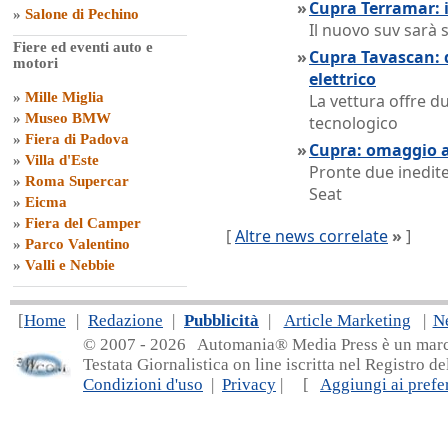
»
Cupra Terramar: 
»
Salone di Pechino
Il nuovo suv sarà 
Fiere ed eventi auto e
»
Cupra Tavascan: d
motori
elettrico
»
Mille Miglia
La vettura offre d
»
Museo BMW
tecnologico
»
Fiera di Padova
»
Cupra: omaggio 
»
Villa d'Este
Pronte due inedite
»
Roma Supercar
Seat
»
Eicma
»
Fiera del Camper
[
Altre news correlate
»
]
»
Parco Valentino
»
Valli e Nebbie
[
Home
|
Redazione
|
Pubblicità
|
Article Marketing
|
N
© 2007 - 20
26 Automania® Media Press è un marchio 
Testata Giornalistica on line iscritta nel Registro d
Condizioni d'uso
|
Privacy
| [
Aggiungi ai prefer