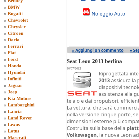
»
Bentley
»
BMW
Noleggio Auto
»
Bugatti
»
Chevrolet
»
Chrysler
»
Citroen
»
Dacia
»
Ferrari
» Aggiungi un commento
» Se
»
Fiat
»
Ford
Seat Leon 2013 berlina
»
Honda
30/07/2012
»
Hyundai
Riprogettata int
»
Infiniti
2013
assicura la 
»
Jaguar
dispositivi tecnol
»
Jeep
assistenza alla g
»
Kia Motors
telaio e dai propulsori, efficie
»
Lamborghini
La vettura, che sarà commercial
»
Lancia
nella versione cinque porte, seg
»
Land Rover
dimensioni esterne più compatt
»
Lexus
Costruita sulla base della
piat
»
Lotus
Volkswagen
, la nuova Leon ado
»
Maserati