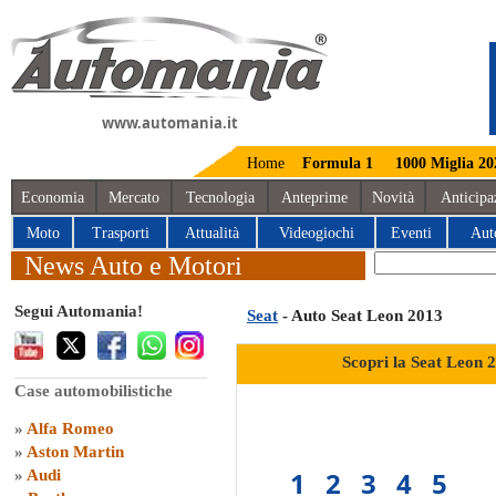
www.automania.it
Home
Formula 1
1000 Miglia 20
Economia
Mercato
Tecnologia
Anteprime
Novità
Anticipa
Moto
Trasporti
Attualità
Videogiochi
Eventi
Aut
News Auto e Motori
Segui Automania!
Seat
- Auto Seat Leon 2013
Scopri la Seat Leon 
Case automobilistiche
»
Alfa Romeo
»
Aston Martin
1
2
3
4
5
»
Audi