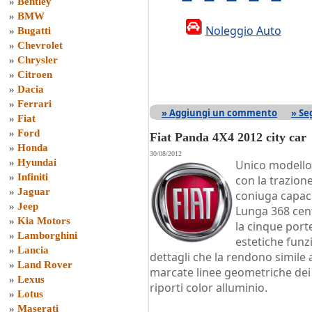
»
Bentley
»
BMW
Noleggio Auto
»
Bugatti
»
Chevrolet
»
Chrysler
»
Citroen
»
Dacia
»
Ferrari
» Aggiungi un commento
» Se
»
Fiat
»
Ford
Fiat Panda 4X4 2012 city car
»
Honda
30/08/2012
»
Hyundai
Unico modello
»
Infiniti
con la trazione
»
Jaguar
coniuga capaci
»
Jeep
Lunga 368 cent
»
Kia Motors
la cinque porte
»
Lamborghini
estetiche funzi
»
Lancia
dettagli che la rendono simile 
»
Land Rover
marcate linee geometriche dei p
»
Lexus
riporti color alluminio.
»
Lotus
»
Maserati