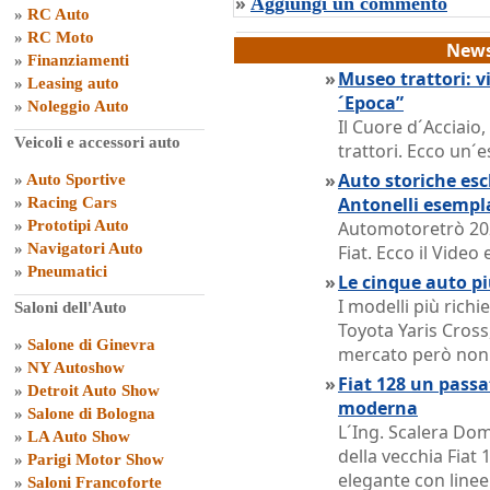
»
Aggiungi un commento
»
RC Auto
»
RC Moto
News
»
Finanziamenti
»
Museo trattori: vi
»
Leasing auto
´Epoca”
»
Noleggio Auto
Il Cuore d´Acciaio
Veicoli e accessori auto
trattori. Ecco un´e
»
Auto storiche escl
»
Auto Sportive
Antonelli esempl
»
Racing Cars
»
Prototipi Auto
Automotoretrò 202
»
Navigatori Auto
Fiat. Ecco il Vide
»
Pneumatici
»
Le cinque auto pi
I modelli più rich
Saloni dell'Auto
Toyota Yaris Cross,
»
Salone di Ginevra
mercato però non o
»
NY Autoshow
»
Fiat 128 un passat
»
Detroit Auto Show
moderna
»
Salone di Bologna
L´Ing. Scalera Dom
»
LA Auto Show
della vecchia Fiat 
»
Parigi Motor Show
elegante con linee
»
Saloni Francoforte