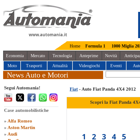
www.automania.it
Home
Formula 1
1000 Miglia 20
Economia
Mercato
Tecnologia
Anteprime
Novità
Anticipa
Moto
Trasporti
Attualità
Videogiochi
Eventi
Aut
News Auto e Motori
Segui Automania!
Fiat
- Auto Fiat Panda 4X4 2012
Scopri la Fiat Panda 4X
Case automobilistiche
»
Alfa Romeo
»
Aston Martin
1
2
3
4
5
»
Audi