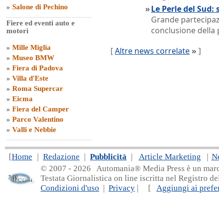
»
Salone di Pechino
»
Le Perle del Sud: 
Grande partecipazi
Fiere ed eventi auto e
conclusione della 
motori
»
Mille Miglia
[
Altre news correlate
»
]
»
Museo BMW
»
Fiera di Padova
»
Villa d'Este
»
Roma Supercar
»
Eicma
»
Fiera del Camper
»
Parco Valentino
»
Valli e Nebbie
[
Home
|
Redazione
|
Pubblicità
|
Article Marketing
|
N
© 2007 - 20
26 Automania® Media Press è un marchio 
Testata Giornalistica on line iscritta nel Registro d
Condizioni d'uso
|
Privacy
| [
Aggiungi ai prefer