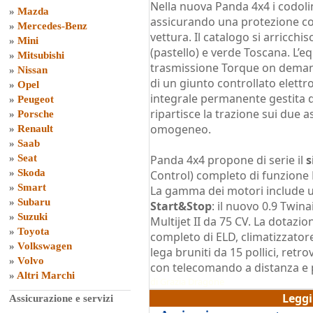
Nella nuova Panda 4x4 i codolin
»
Mazda
assicurando una protezione co
»
Mercedes-Benz
vettura. Il catalogo si arricchi
»
Mini
(pastello) e verde Toscana. L’e
»
Mitsubishi
trasmissione Torque on demand,
»
Nissan
di un giunto controllato elettr
»
Opel
integrale permanente gestita d
»
Peugeot
ripartisce la trazione sui due 
»
Porsche
omogeneo.
»
Renault
»
Saab
»
Seat
Panda 4x4 propone di serie il
s
»
Skoda
Control) completo di funzione E
»
Smart
La gamma dei motori include u
»
Subaru
Start&Stop
: il nuovo 0.9 Twina
»
Suzuki
Multijet II da 75 CV. La dotazi
»
Toyota
completo di ELD, climatizzator
»
Volkswagen
lega bruniti da 15 pollici, retro
»
Volvo
con telecomando a distanza e 
»
Altri Marchi
di
Grazia Dragone
Legg
Assicurazione e servizi